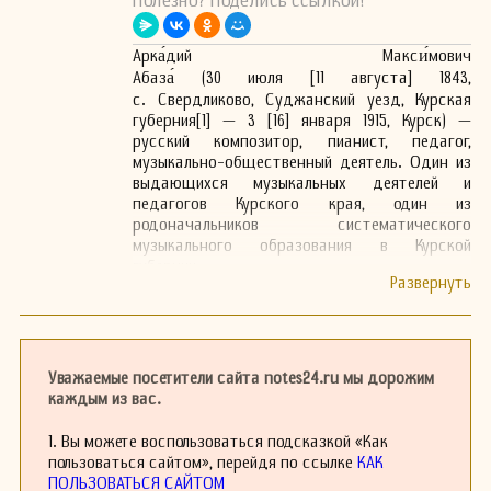
Полезно? Поделись ссылкой!
Арка́дий Макси́мович
Абаза́ (30 июля [11 августа] 1843,
с. Свердликово, Суджанский уезд, Курская
губерния[1] — 3 [16] января 1915, Курск) —
русский композитор, пианист, педагог,
музыкально-общественный деятель. Один из
выдающихся музыкальных деятелей и
педагогов Курского края, один из
родоначальников систематического
музыкального образования в Курской
губернии.
Окончил Харьковское музыкальное училище
Российского музыкального общества, затем
-Петербургскую консерваторию. По классу
фортепиано его наставником был чешский
композитор и пианист Александр Дрейшок, а
Уважаемые посетители сайта notes24.ru мы дорожим
по классу вокала – бельгиец Камилло
каждым из вас.
Эверарди. В Германии Абаза совершенствовал
свое мастерство у известного немецкого
1. Вы можете воспользоваться подсказкой «Как
дирижера Ханса фон Бюлова.
пользоваться сайтом», перейдя по ссылке
КАК
В 1877 году основал музыкальную школу в
ПОЛЬЗОВАТЬСЯ САЙТОМ