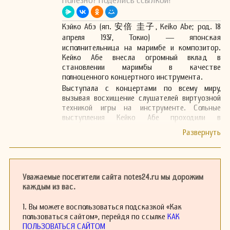
Полезно? Поделись ссылкой!
Кэйко Абэ (яп. 安倍 圭子, Keiko Abe; род. 18
апреля 1937, Токио) ― японская
исполнительница на маримбе и композитор.
Кейко Абе внесла огромный вклад в
становлении маримбы в качестве
полноценного концертного инструмента.
Выступала с концертами по всему миру,
вызывая восхищение слушателей виртуозной
техникой игры на инструменте. Сольные
выступления Кейко Абе проходили в
крупнейших концертных залах ― Карнеги-
холле (Нью-Йорк,
1981), Концертгебау (Амстердам, 1984),
Берлинской филармонии (1994), Концертхаус
(Вена, 2002) и многих других.
Уважаемые посетители сайта notes24.ru мы дорожим
Кейко Абе занимается преподаванием, она -
каждым из вас.
профессор Школы музыки Тохо Гаукен в Токио.
Ее приглашают на мастер-классы в более, чем
1. Вы можете воспользоваться подсказкой «Как
100 ведущих консерваторий мира : в Северной
пользоваться сайтом», перейдя по ссылке
КАК
Америке, Европе и Азии.
ПОЛЬЗОВАТЬСЯ САЙТОМ
Абэ принадлежит более 70 произведений для