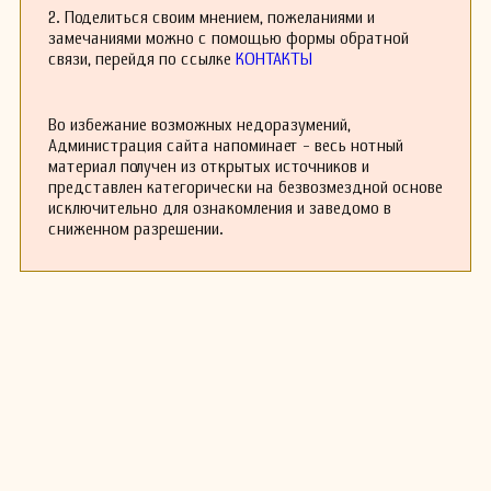
2. Поделиться своим мнением, пожеланиями и
маримбы (или с её участием), которые стали
замечаниями можно с помощью формы обратной
классическими стандартами, прочно вошли в
связи, перейдя по ссылке
КОНТАКТЫ
репертуар этого инструмента и исполняются
музыкантами во всем мире.
Во избежание возможных недоразумений,
Администрация сайта напоминает - весь нотный
материал получен из открытых источников и
представлен категорически на безвозмездной основе
исключительно для ознакомления и заведомо в
сниженном разрешении.