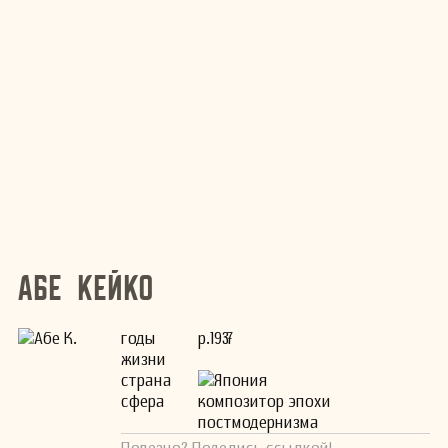
Абе Кейко
годы
р.1937
жизни
страна
Япония
сфера
композитор эпохи
постмодернизма