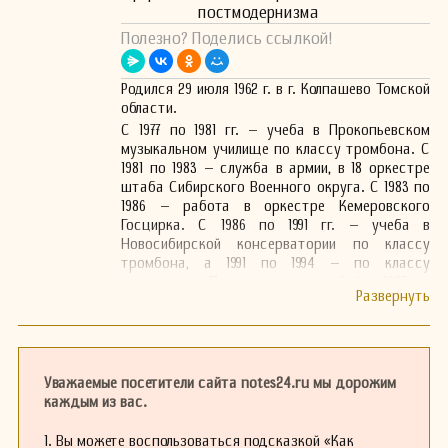
постмодернизма
Полезно? Поделись ссылкой!
Родился 29 июля 1962 г. в г. Колпашево Томской
области.
С 1977 по 1981 гг. – учеба в Прокопьевском
музыкальном училище по классу тромбона. С
1981 по 1983 – служба в армии, в 18 оркестре
штаба Сибирского Военного округа. С 1983 по
1986 – работа в оркестре Кемеровского
Госцирка. С 1986 по 1991 гг. – учеба в
Новосибирской консерватории по классу
тромбона, а 1991 по 1994 – по классу
композиции. Параллельно с учебой с 1987 по
2014 – работа в оркестре Новосибирского
оперного театра. В настоящее время
проживаю в г. Новосибирске, работаю в
должности аранжировщика в военном
оркестре.Более 500 работ по оркестровке для
Уважаемые посетители сайта notes24.ru мы дорожим
духового, эстрадного оркестров, вок.
каждым из вас.
ансамбля (П.Шаромова), камерного оркестра
("Камерата").
1. Вы можете воспользоваться подсказкой «Как