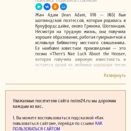
Полезно? Поделись ссылкой!
Жан Адам (Jean Adam, 1710 — 1765) был
шотландской поэтессой, которая родилась в
Кроуфордсдайке, около Гринока, Шотландия.
Несмотря на трудную жизнь, она получила
хорошее образование, работая гувернанткой и
используя библиотеку местного священника.
Ее наиболее известное произведение — это
поэма «There's Nae Luck Aboot the Hoose»,
которая получила широкую известность и
остается одной из любимых народных песен
Шотландии. В 1734 году Адам опубликовала
сборник своих стихов под названием
Miscellany Poems, хотя ее литературная
карьера так и не принесла ей больших
доходов, и она умерла в бедности.
Уважаемые посетители сайта notes24.ru мы дорожим
каждым из вас.
1. Вы можете воспользоваться подсказкой «Как
пользоваться сайтом», перейдя по ссылке
КАК
ПОЛЬЗОВАТЬСЯ САЙТОМ