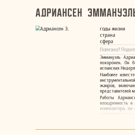
Адриансен Эммануэл
годы жизни
страна
сфера
Полезно? Подел
Эммануэль Адриа
похоронен. Он 
испанских Нидерл
Наиболее извест
инструментально
жанров, включа
представителей м
Работы Адрианс
изощренность и 
композитора, он 
исполняются до с
Несмотря на отно
высоко ценим как
элементы нидерла