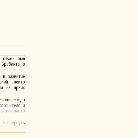
е также был
 Брабанта в
д в развитие
окий спектр
им из ярких
елодическую
полнителя и
озиции часто
дриансен был
 характерные
 и церковные