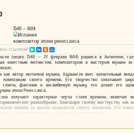
ь
1540 – 1604
Испания
композитор эпохи ренессанса
ись ссылкой!
нсен (около 1540 — 27 февраля 1604) родился в Антвепене, гд
был известным лютнистом, композитором и мастером музыки из
андах.
ен как автор лютневой музыки, Адриансен внес значительный вкла
й композиции своего времени. Его творчество охватывает шир
я сюиты, фантазии и ансамблевую музыку, что делает его одн
узыки эпохи Ренессанса.
сена излучают характерные черты стиля времени, включая м
гармоническое разнообразие. Благодаря своему мастерству как ис
оказал влияние на многих музыкантов своего поколения. Его комп
их пор, что подтверждает их неугасимую популярность.
сительно ограниченное количество сохранившихся произведений, А
 в своей стране, так и за ее пределами. В его музыке ощущаются
ндской музыкальной традиции, которая сочетает в себе фольклорные