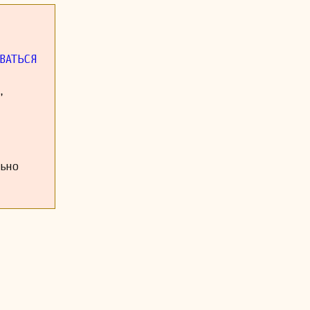
музыкальными
 и развивать
ВАТЬСЯ
,
льно