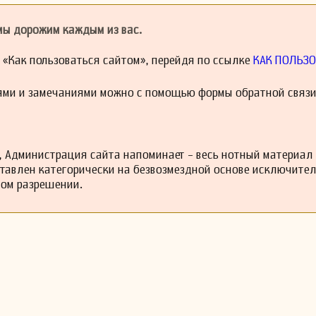
оей карьеры Эммануэль служил при дворе и работал с различными 
 мы дорожим каждым из вас.
о позволило ему не только создать оригинальные произведения, но
тику своего времени.
й «Как пользоваться сайтом», перейдя по ссылке
КАК ПОЛЬЗО
ями и замечаниями можно с помощью формы обратной связи
 Администрация сайта напоминает - весь нотный материал
ставлен категорически на безвозмездной основе исключите
ном разрешении.