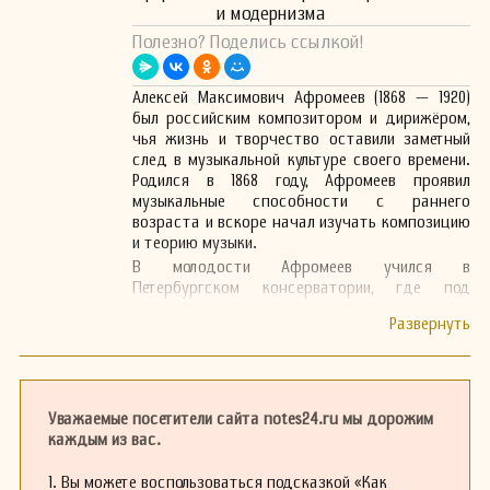
и модернизма
Полезно? Поделись ссылкой!
Алексей Максимович Афромеев (1868 — 1920)
был российским композитором и дирижёром,
чья жизнь и творчество оставили заметный
след в музыкальной культуре своего времени.
Родился в 1868 году, Афромеев проявил
музыкальные способности с раннего
возраста и вскоре начал изучать композицию
и теорию музыки.
В молодости Афромеев учился в
Петербургском консерватории, где под
руководством выдающихся педагогов
развивал свой талант. Его стиль сочетал
элементы русской народной музыки с
западноевропейскими традициями, что
придавало его произведениям уникальное
звучание. Он писал как оркестровую, так и
Уважаемые посетители сайта notes24.ru мы дорожим
камерную музыку, а также произведения для
каждым из вас.
хора.
Несмотря на краткость своей карьеры,
1. Вы можете воспользоваться подсказкой «Как