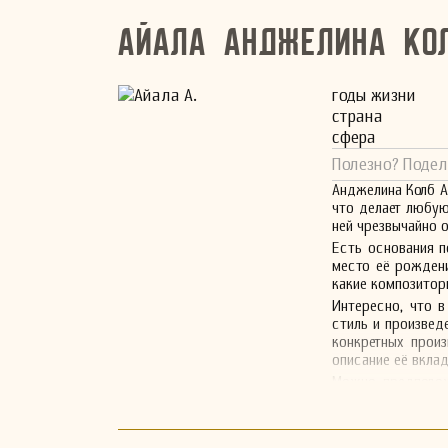
Айала Анджелина Ко
годы жизни
страна
сфера
Полезно? Подел
Анджелина Колб Ай
что делает любу
ней чрезвычайно 
Есть основания п
место её рождени
какие композитор
Интересно, что в
стиль и произвед
конкретных прои
описание её вклад
Можно предполож
организациями, 
пока что эта инф
Несмотря на отс