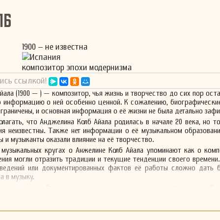
лб
1900 – не известна
Испания
композитор эпохи модернизма
ись ссылкой!
ала (1900 — ) — композитор, чья жизнь и творчество до сих пор оста
ю информацию о ней особенно ценной. К сожалению, биографически
ограничены, и основная информация о её жизни не была детально заф
олагать, что Анджелина Колб Айала родилась в начале 20 века, но т
я неизвестны. Также нет информации о её музыкальном образовани
ы и музыканты оказали влияние на её творчество.
 музыкальных кругах о Анжелине Колб Айала упоминают как о комп
ения могли отразить традиции и текущие тенденции своего времени.
зведений или документированных фактов её работы сложно дать б
а в музыку.
ить, что она была связана с определёнными музыкальными сообщ
которые могли способствовать её художественному развитию. Но, 
ормация остаётся недоступной.
утствие подробностей, можно лишь надеяться, что в будущем бу