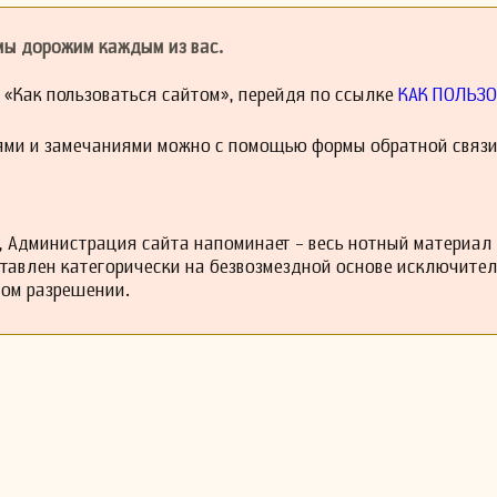
торые помогут лучше понять личность и творчество Анжелины Колб Ай
и музыки.
 мы дорожим каждым из вас.
конкретные вопросы о её жизни или произведениях, пожалуйста, у
и дополнительную информацию, чтобы внести ясность в этот н
й «Как пользоваться сайтом», перейдя по ссылке
КАК ПОЛЬЗО
т музыкальной истории.
ями и замечаниями можно с помощью формы обратной связи
 Администрация сайта напоминает - весь нотный материал
ставлен категорически на безвозмездной основе исключите
ном разрешении.