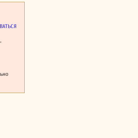
ала, а также
точните, и я
едостаточно
ВАТЬСЯ
,
льно