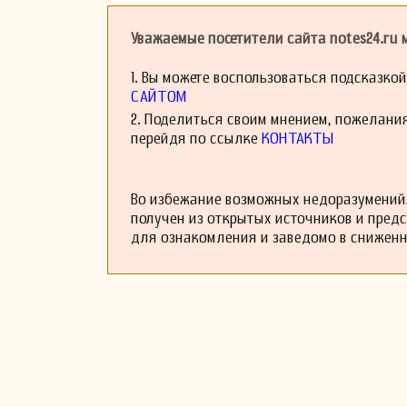
новые данные, ко
её место в истори
Уважаемые посетители сайта notes24.ru
Если у вас есть 
постараюсь найт
1. Вы можете воспользоваться подсказко
освещённый аспек
САЙТОМ
2. Поделиться своим мнением, пожелани
перейдя по ссылке
КОНТАКТЫ
Во избежание возможных недоразумений,
получен из открытых источников и пред
для ознакомления и заведомо в снижен