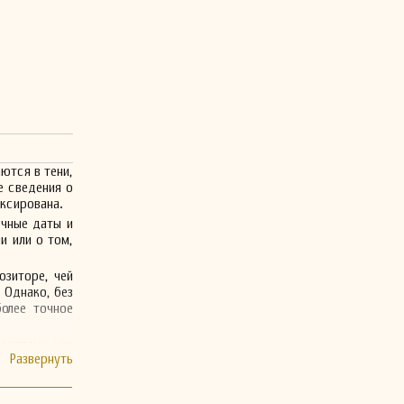
ются в тени,
е сведения о
иксирована.
очные даты и
и или о том,
озиторе, чей
 Однако, без
олее точное
ествами или
к сожалению,
дут найдены