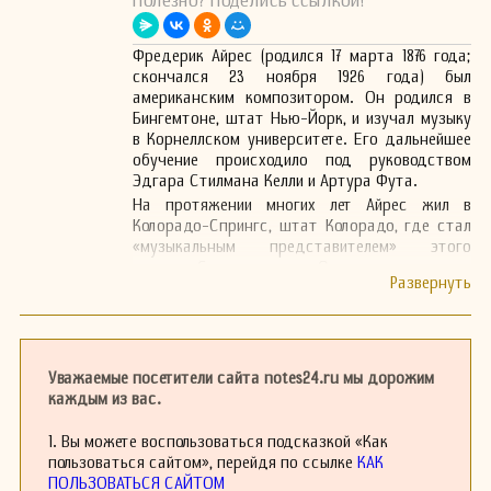
Полезно? Поделись ссылкой!
Фредерик Айрес (родился 17 марта 1876 года;
скончался 23 ноября 1926 года) был
американским композитором. Он родился в
Бингемтоне, штат Нью-Йорк, и изучал музыку
в Корнеллском университете. Его дальнейшее
обучение происходило под руководством
Эдгара Стилмана Келли и Артура Фута.
На протяжении многих лет Айрес жил в
Колорадо-Спрингс, штат Колорадо, где стал
«музыкальным представителем» этого
региона Скалистых гор. Он скончался там в
1926 году.
Среди его произведений можно выделить
увертюру «С равнин», струнный квартет и
несколько других камерных произведений, а
также песни.
Уважаемые посетители сайта notes24.ru мы дорожим
каждым из вас.
1. Вы можете воспользоваться подсказкой «Как
пользоваться сайтом», перейдя по ссылке
КАК
ПОЛЬЗОВАТЬСЯ САЙТОМ