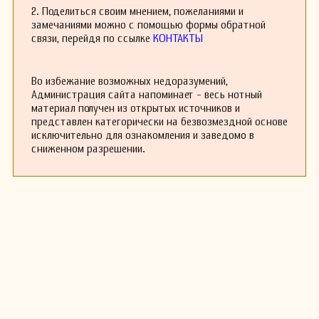
развитие музыкальной культуры в Аргентине, и
2. Поделиться своим мнением, пожеланиями и
его работы до сих пор исполняются и ценятся
замечаниями можно с помощью формы обратной
как символы аргентинского национального
связи, перейдя по ссылке
КОНТАКТЫ
музыкального наследия. Он способствовал
популяризации гитары как концертного
инструмента и оставил яркий след в истории
Во избежание возможных недоразумений,
аргентинской музыки.
Администрация сайта напоминает - весь нотный
материал получен из открытых источников и
представлен категорически на безвозмездной основе
исключительно для ознакомления и заведомо в
сниженном разрешении.