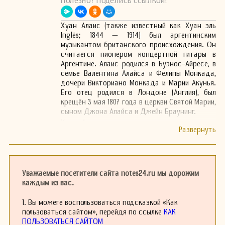
Полезно? Поделись ссылкой!
Хуан Алаис (также известный как Хуан эль
Inglés; 1844 — 1914) был аргентинским
музыкантом британского происхождения. Он
считается пионером концертной гитары в
Аргентине. Алаис родился в Буэнос-Айресе, в
семье Валентина Алайса и Фелипы Монкада,
дочери Викториано Монкада и Марии Акунья.
Его отец родился в Лондоне (Англия), был
крещён 3 мая 1807 года в церкви Святой Марии,
сыном Джона Алайса и Джейн Браунинг.
Хуан Алаис является автором выдающихся
классических произведений народной музыки
в Аргентине, включая «Qué curiosa» (мазурка),
«Un momento» (вальс), «La Chinita» и «La
Perezosa», мазурку для двух гитар, которая
считается его лучшим произведением. В 1870-х
Уважаемые посетители сайта notes24.ru мы дорожим
годах он преподавал гитару в городе, среди
каждым из вас.
его студентов был Карлос Канаверис Гайтан,
один из предшественников танго в Буэнос-
1. Вы можете воспользоваться подсказкой «Как
Айресе.
пользоваться сайтом», перейдя по ссылке
КАК
Алаис оказал значительное влияние на
ПОЛЬЗОВАТЬСЯ САЙТОМ