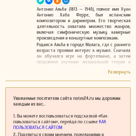
Антонио Альба (1873 — 1940), полное имя Хуан
Антонио Хаба Ферре, был испанским
композитором и дирижёром. Его творческая
деятельность охватила множество жанров,
включая симфоническую музыку, камерные
произведения и концертные композиции.
Родился Альба в городе Малага, где с раннего
возраста проявил интерес к музыке. Сначала
он обучался игре на фортепиано, а затем
продолжил изучение музыкальной теории и
композиции. В 1891 году он поступил в
Мадридскую консерваторию, где изучал
композицию у известных преподавателей того
времени.
После завершения учёбы, Альба начал свою
карьеру как дирижёр, работав с различными
Уважаемые посетители сайта notes24.ru мы дорожим
испанскими оркестрами. Он также активно
каждым из вас.
выступал на музыкальных фестивалях, что
способствовало ему gaining fame and respect
1. Вы можете воспользоваться подсказкой «Как
within Spanish and European musical circles.
пользоваться сайтом», перейдя по ссылке
КАК
ПОЛЬЗОВАТЬСЯ САЙТОМ
В своих произведениях Антонио Альба часто
обращался к фольклорным мотивам и
2. Поделиться своим мнением, пожеланиями и