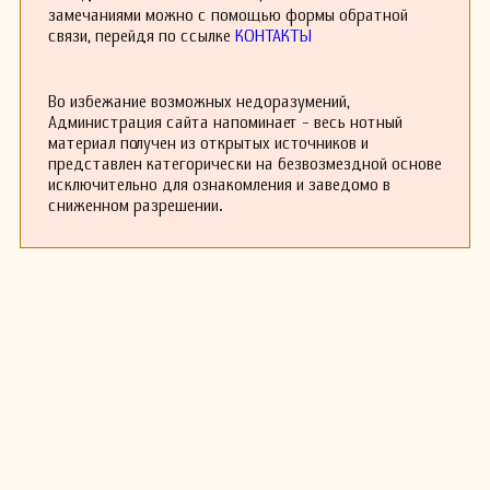
традициям испанской музыки. Его стиль
замечаниями можно с помощью формы обратной
сочетает элементы романтизма с более
связи, перейдя по ссылке
КОНТАКТЫ
современными музыкальными течениями того
времени. Особенно заметен его вклад в
развитие испанской симфонической музыки,
Во избежание возможных недоразумений,
которая стала популярной в начале XX века.
Администрация сайта напоминает - весь нотный
Кроме своей композиторской карьеры, Альба
материал получен из открытых источников и
также занимался педагогической
представлен категорически на безвозмездной основе
деятельностью, обучая молодых музыкантов.
исключительно для ознакомления и заведомо в
Его вклад в музыкальное образование оставил
сниженном разрешении.
значимый след в испанской культуре.
Среди его известных произведений можно
выделить симфонии, камерные концерты и
оперы. Хотя после его смерти его музыка
постепенно оказалась в тени, интерес к её
исследованию возобновился в последние
годы, что стало поводом для переосмысления
его вклада в музыку XX века.
Антонио Альба скончался в 1940 году, но его
художественное наследие продолжает жить
через исполнение его произведений и изучение
его жизни и творчества. Он олицетворяет ту
эпоху в испанской музыке, когда традиции и