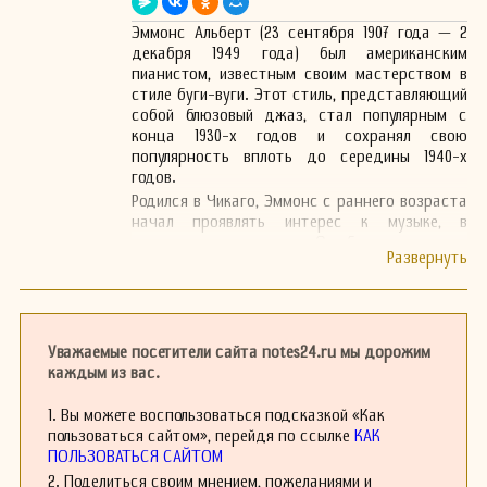
Эммонс Альберт (23 сентября 1907 года — 2
декабря 1949 года) был американским
пианистом, известным своим мастерством в
стиле буги-вуги. Этот стиль, представляющий
собой блюзовый джаз, стал популярным с
конца 1930-х годов и сохранял свою
популярность вплоть до середины 1940-х
годов.
Родился в Чикаго, Эммонс с раннего возраста
начал проявлять интерес к музыке, в
частности к пианино. Он был вдохновлен
джазом и блюзом, которые в то время активно
развивались в его родном городе. Благодаря
своему музыкальному окружению и богатой
музыкальной традиции Чикаго, он быстро
освоил азы игры на инструменте.
Уважаемые посетители сайта notes24.ru мы дорожим
В 1930-х годах Эммонс Эммонс начал
каждым из вас.
выступать в различных клубах и на джазовых
концертах. Его стиль игры сочетал в себе
1. Вы можете воспользоваться подсказкой «Как
элементы джазовой импровизации и
пользоваться сайтом», перейдя по ссылке
КАК
ритмичность буги-вуги, что сделало его
ПОЛЬЗОВАТЬСЯ САЙТОМ
популярным среди слушателей. Эммонс
2. Поделиться своим мнением, пожеланиями и