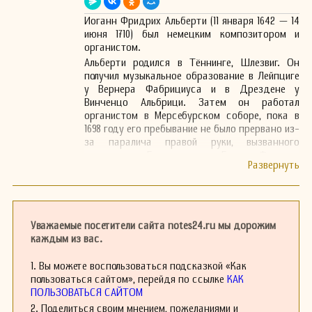
Иоганн Фридрих Альберти (11 января 1642 — 14
июня 1710) был немецким композитором и
органистом.
Альберти родился в Тённинге, Шлезвиг. Он
получил музыкальное образование в Лейпциге
у Вернера Фабрициуса и в Дрездене у
Винченцо Альбрици. Затем он работал
органистом в Мерсебурском соборе, пока в
1698 году его пребывание не было прервано из-
за паралича правой руки, вызванного
инсультом. Его ученик Георг Фридрих
Кауфманн сменил его на должности
придворного органиста саксонского мотта и
органиста Мерсебурского собора.
В творчество Альберти входят хоральные
прелюдии, 35 хоральных аранжировок, 12
Уважаемые посетители сайта notes24.ru мы дорожим
рициерк (потерянных) и различные
каждым из вас.
религиозные произведения. Он скончался в
возрасте 68 лет в Мерсебурге, Саксония-
1. Вы можете воспользоваться подсказкой «Как
Анхальт.
пользоваться сайтом», перейдя по ссылке
КАК
ПОЛЬЗОВАТЬСЯ САЙТОМ
2. Поделиться своим мнением, пожеланиями и