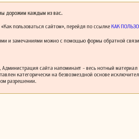
 обратиться к Альбрехтсбергеру, с которым Бетховен затем изуча
осле окончания учебы молодой композитор заметил: «Терпени
 искренность приведут к успеху», что отражает философию ком
 мы дорожим каждым из вас.
.
я обучения у Альбрехтсбергера Бетховен решил еще раз получит
й «Как пользоваться сайтом», перейдя по ссылке
КАК ПОЛЬЗО
а. Существуют также предположения, что он мог провести некот
ри, но это не подтверждено. Вероятно, Бетховен ушел во взрослую 
ями и замечаниями можно с помощью формы обратной связи
а затем вернулся, когда его жизнь стала более стабильной.
 скончался в Вене; его могила находится на кладбище Святого
произведения включают прелюды, фуги и сонаты для пиано и орган
гие. Однако большая часть его произведений, как вокаль
х, существует только в рукописях и хранится в библиотеке Венск
 Администрация сайта напоминает - весь нотный материал
ставлен категорически на безвозмездной основе исключите
 году Альбрехтсбергер написал как минимум семь концертов дл
ном разрешении.
стра (три из которых сохранились и хранятся в Венгерской н
апеште). Это приятные, хорошо написанные произведения в галантном 
 ценным его вкладом в музыку стали теоретические работы. В 1
йпциге трактат по композированию, третье издание которого вышло 
ов по гармонии в трех томах был издан под редакцией его ученик
 1841) в 1826 году. Английская версия этого издания была выпуще
оду. Его стиль композирования произошел от контрапункта Иоганна И
должность капельмейстера в кафедральном соборе Святого Стефана с 
оторую Альбрехтсбергер занял 52 года спустя.
мых примечательных произведений является концерт для альто