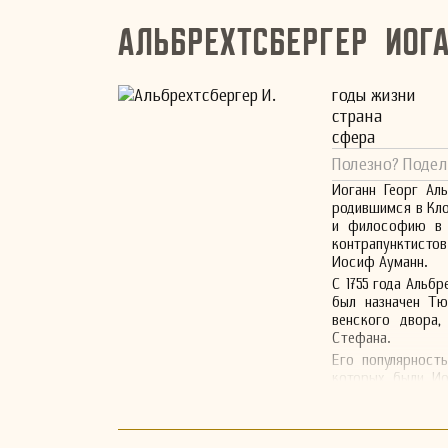
Альбрехтсбергер Иог
годы жизни
страна
сфера
Полезно? Подел
Иоганн Георг Ал
родившимся в Кло
и философию в б
контрапунктистов
Иосиф Ауманн.
С 1755 года Альбр
был назначен Тю
венского двора,
Стефана.
Его популярност
которых были Ио
Вильгельм Теппер
Бетховен. Бетхо
разочаровался, 