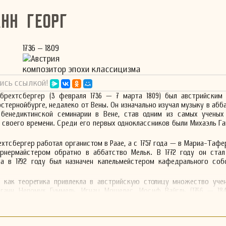
анн Георг
1736 – 1809
Австрия
композитор эпохи классицизма
ись ссылкой!
ьбрехтсбергер (3 февраля 1736 — 7 марта 1809) был австрийским 
стернойбурге, недалеко от Вены. Он изначально изучал музыку в абб
енедиктинской семинарии в Вене, став одним из самых ученых
 своего времени. Среди его первых одноклассников были Михаэль Г
ехтсбергер работал органистом в Раае, а с 1757 года — в Мариа-Тафе
рнермайстером обратно в аббатство Мельк. В 1772 году он стал
 а в 1792 году был назначен капельмейстером кафедрального соб
ь как теоретика привлекла в австрийскую столицу множество учен
ганн Непомук Гуммель, Игнац Мошелес, Иосиф Вайгль (1766 — 184
 де Фергюсон (1768 — после 1824), Антонио Касимир Картеллиери 
вен прибыл в Вену в 1792 году для учебы у Иосифа Гайдна, но о
когда его работы не получали должного внимания и корректир