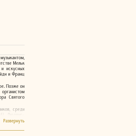
музыкантом,
атстве Мельк
 и искусных
айдн и Франц
ре. Позже он
 органистом
ора Святого
иков, среди
6), Людвиг-
и Людвиг ван
чень быстро
овки. Гайдн