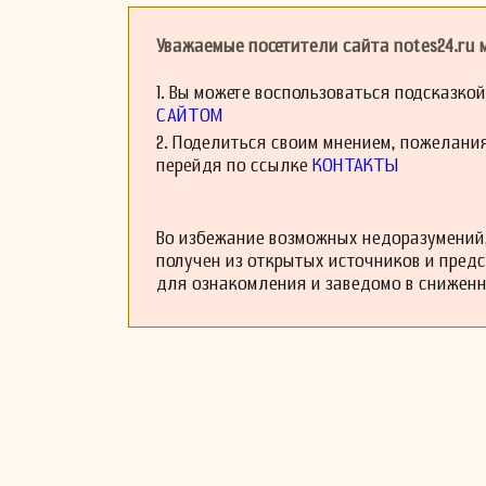
посоветовал ему
контрапункт. П
настойчивость и
Уважаемые посетители сайта notes24.ru
Альбрехтсбергера
После завершени
1. Вы можете воспользоваться подсказко
советов у Гайдн
САЙТОМ
обучаясь у Салье
2. Поделиться своим мнением, пожелани
обеспечить себя, 
перейдя по ссылке
КОНТАКТЫ
Альбрехтсбергер
опубликованные 
квартеты и дру
инструментальны
Во избежание возможных недоразумений,
друзей музыки.
получен из открытых источников и пред
Примерно в 1765
для ознакомления и заведомо в снижен
струнного орке
библиотеке в Буд
Вероятно, самым
опубликовал в Ле
Сборник его труд
Зейфрида (1776 —
Novello в 1855 г
который занимал 
год, должность, к
Одним из его са