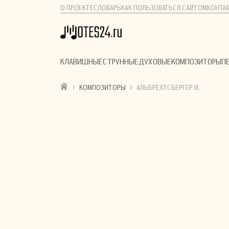
О ПРОЕКТЕ
СЛОВАРЬ
КАК ПОЛЬЗОВАТЬСЯ САЙТОМ
КОНТА
КЛАВИШНЫЕ
СТРУННЫЕ
ДУХОВЫЕ
КОМПОЗИТОРЫ
П
›
›
КОМПОЗИТОРЫ
АЛЬБРЕХТСБЕРГЕР И.