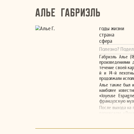
Алье Габриэль
годы жизни
страна
сфера
Полезно? Подел
Габриэль Алье (
произведениями д
течение своей ка
й и 74-й пехотн
продолжали испол
Алье также был 
наиболее известн
«Joyeuse Espagn
французскую музы
После выхода на 
парижском «Луна
января 1924 года 