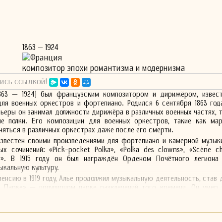
1863 – 1924
Франция
композитор эпохи романтизма и модернизма
ись ссылкой!
1863 — 1924) был французским композитором и дирижёром, извес
ля военных оркестров и фортепиано. Родился 6 сентября 1863 год
рьеры он занимал должности дирижёра в различных военных частях, т
ые полки. Его композиции для военных оркестров, такие как мар
няться в различных оркестрах даже после его смерти.
известен своими произведениями для фортепиано и камерной музык
ых сочинений: «Pick-pocket Polka», «Polka des clowns», «Scène c
e». В 1915 году он был награждён Орденом Почётного легиона
кальную культуру.
пенсию в 1919 году, Алье продолжил музыкальную деятельность, став
 Парке» — популярном парке развлечений того времени. Он умер 
и был похоронен на кладбище Батиньоль.