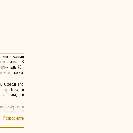
тным своими
а в Лионе. В
аких как 45-
ши и полки,
и. Среди его
hampêtre», и
 за вклад в
 дирижёром в
в Париже 31