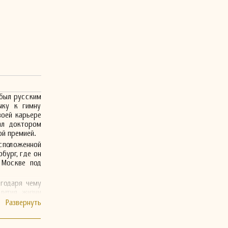
 был русским
ыку к гимну
воей карьере
ал доктором
ой премией.
асположенной
бург, где он
 Москве под
годаря чему
летия жизни
 В 1942 году
который был
лярностью и