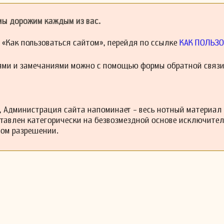
оветским Союзом до его распада в 1991 году. Позже он стал госу
екабре 2000 года, когда Михалков написал новые слова.
 мы дорожим каждым из вас.
в является автором знаменитой песни «Священная война».
июля 1946 года во время гастрольного тура в Берлине; некоторы
 возвращался из Германии.
й «Как пользоваться сайтом», перейдя по ссылке
КАК ПОЛЬЗО
ями и замечаниями можно с помощью формы обратной связи
 Администрация сайта напоминает - весь нотный материал
ставлен категорически на безвозмездной основе исключите
ном разрешении.