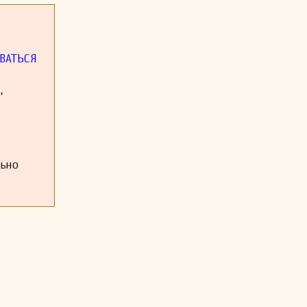
дарственным
е источники
ВАТЬСЯ
,
льно