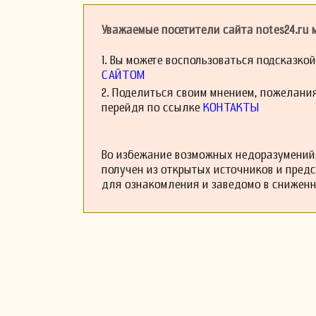
использовался С
гимном России в д
Уважаемые посетители сайта notes24.ru
Также Александро
Он скончался 8 
указывают, что он
1. Вы можете воспользоваться подсказко
САЙТОМ
2. Поделиться своим мнением, пожелани
перейдя по ссылке
КОНТАКТЫ
Во избежание возможных недоразумений,
получен из открытых источников и пред
для ознакомления и заведомо в снижен