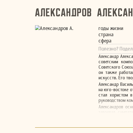
Александров Алекса
годы жизни
страна
сфера
Полезно? Подел
Александр Алекса
советским компо
Советского Союза
он также работа
искусств. Его тв
Александр Василь
на юго-востоке от
стал хористом в
руководством комп
Александров осн
завоевал симпат
композитора. Его
Сталин поручил 
официально при