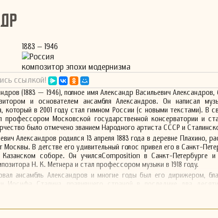
ндр
1883 – 1946
Россия
композитор эпохи модернизма
ись ссылкой!
ндров (1883 — 1946), полное имя Александр Васильевич Александров,
зитором и основателем ансамбля Александров. Он написал муз
, который в 2001 году стал гимном России (с новыми текстами). В с
л профессором Московской государственной консерватории и ст
орчество было отмечено званием Народного артиста СССР и Сталинск
евич Александров родился 13 апреля 1883 года в деревне Плахино, р
 Москвы. В детстве его удивительный голос привел его в Санкт-Петер
 Казанском соборе. Он училсяComposition в Санкт-Петербурге и
озитора Н. К. Метнера и стал профессором музыки в 1918 году.
овал ансамбль Александров и многие годы был его дирижером, бла
ии Иосифа Сталина, правившего страной в последние два десяти
 хор успешно выступал на Всемирной выставке в 1937 году в Париже.
ему и поэту Сергею Михалкову создать новый советский гимн, 
нят 1 января 1944 года. Этот гимн пользовался большой попу