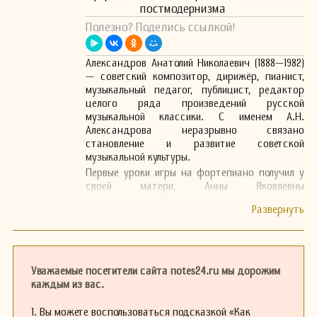
постмодернизма
Полезно? Поделись ссылкой!
Александров Анатолий Николаевич (1888—1982)
— советский композитор, дирижёр, пианист,
музыкальный педагог, публицист, редактор
целого ряда произведений русской
музыкальной классики. С именем А.Н.
Александрова неразрывно связано
становление и развитие советской
музыкальной культуры.
Первые уроки игры на фортепиано получил у
своей матери, Анны Яковлевны
Александровой-Левенсон — пианистки,
ученицы П.И. Чайковского. В исполнении
матери Анатолий впервые услышал сочинения
И.С. Баха, Бетховена, Шопена и Чайковского.
Неизгладимый след в памяти Александрова
оставили танеевские вечера, которые
Уважаемые посетители сайта notes24.ru мы дорожим
посещали А.Б. Гольденвейзер, В.А. Золотарев,
каждым из вас.
Г.Э. Конюс, С.В. Рахманинов, М.А. Дейша-
Сиоиицкая, Б.Л. Яворский, В.Я. Брюсов, Б.Н.
1. Вы можете воспользоваться подсказкой «Как