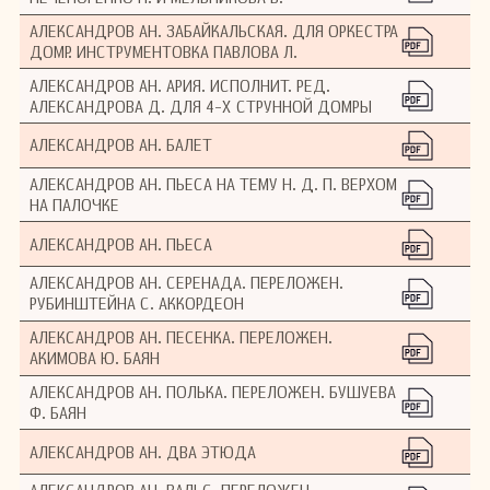
Александрова является высокая поэтичность.
АЛЕКСАНДРОВ АН. ЗАБАЙКАЛЬСКАЯ. ДЛЯ ОРКЕСТРА
В творческом багаже Александрова оперы
ДОМР. ИНСТРУМЕНТОВКА ПАВЛОВА Л.
«Два мира» (1916), «Бэла» (1941, 2-я редакция
1945); «Дикая Бара» (1957), «Левша» (1975); 14
АЛЕКСАНДРОВ АН. АРИЯ. ИСПОЛНИТ. РЕД.
сонат для фортепиано; транскрипции для
АЛЕКСАНДРОВА Д. ДЛЯ 4-Х СТРУННОЙ ДОМРЫ
фортепиано, произведения для струнных и
духовых инструментов; романсы; вокальная
АЛЕКСАНДРОВ АН. БАЛЕТ
сюита «Верность» (1950), музыка к
кинофильмам, детским спектаклям,
АЛЕКСАНДРОВ АН. ПЬЕСА НА ТЕМУ Н. Д. П. ВЕРХОМ
радиопостановкам и мультфильмам.
НА ПАЛОЧКЕ
Александровым написано свыше 150 детских
АЛЕКСАНДРОВ АН. ПЬЕСА
песен самого разного содержания. Детям
посвящено большое количество
АЛЕКСАНДРОВ АН. СЕРЕНАДА. ПЕРЕЛОЖЕН.
фортепианных пьес: «Маленькая сюита» ор.
РУБИНШТЕЙНА С. АККОРДЕОН
33, две тетради легких пьес, «Шесть пьес
средней трудности», «Четыре картинки-
АЛЕКСАНДРОВ АН. ПЕСЕНКА. ПЕРЕЛОЖЕН.
миниатюры» ор. 66, сборник «Пьесы для
АКИМОВА Ю. БАЯН
детей», изданный в 1974 году, и другие. В
детских пьесах композитор продолжает
АЛЕКСАНДРОВ АН. ПОЛЬКА. ПЕРЕЛОЖЕН. БУШУЕВА
традиции, заложенные И. С. Бахом, Шуманом и
Ф. БАЯН
Чайковским. Как и детская музыка
АЛЕКСАНДРОВ АН. ДВА ЭТЮДА
Прокофьева, Шостаковича, Кабалевского и
Хачатуряна, пьесы Александрова обогащают