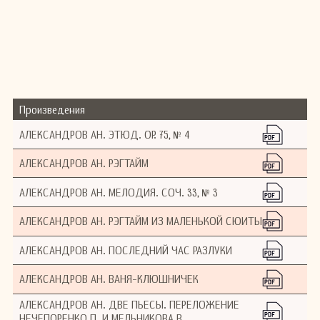
ведущих профессоров (с 1926 года),
воспитавшим несколько поколений
высокопрофессиональных композиторов,
таких, как С. Агабабов, В. Бунин, М.
Иорданский, А. Лепин, Р. Леденев, К. Молчанов.
Композитор, профессор, пианист
Александров Анатолий Николаевич был еще и
публицистом, одаренным музыкальным
Произведения
писателем. Им написаны воспоминания о
Танееве, Скрябине, Станчинском, Метнере,
АЛЕКСАНДРОВ АН. ЭТЮД. ОР. 75, № 4
Рахманинове, Шебалине. Александров — Член
СК СССР. В течение ряда лет был
АЛЕКСАНДРОВ АН. РЭГТАЙМ
председателем секции детской музыки
Союза; доктор искусствоведения (1941).
АЛЕКСАНДРОВ АН. МЕЛОДИЯ. СОЧ. 33, № 3
Александров участвовал в редактировании
Полного собрания сочинений П.И. Чайковского,
АЛЕКСАНДРОВ АН. РЭГТАЙМ ИЗ МАЛЕНЬКОЙ СЮИТЫ
завершил ряд незаконченных произведений
С.И. Танеева и А.К. Глазунова.
АЛЕКСАНДРОВ АН. ПОСЛЕДНИЙ ЧАС РАЗЛУКИ
За 70 лет творческой деятельности
Александровым создано более 100 опусов. Это
АЛЕКСАНДРОВ АН. ВАНЯ-КЛЮШНИЧЕК
наследие исключительно широко и
разнообразно в жанровом отношении. А
АЛЕКСАНДРОВ АН. ДВЕ ПЬЕСЫ. ПЕРЕЛОЖЕНИЕ
одной из отличительных особенностей музыки
НЕЧЕПОРЕНКО П. И МЕЛЬНИКОВА В.