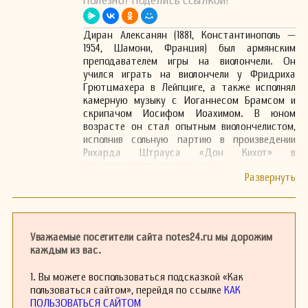
Полезно? Поделись ссылкой!
Диран Алексанян (1881, Константинополь —
1954, Шамони, Франция) был армянским
преподавателем игры на виолончели. Он
учился играть на виолончели у Фридриха
Грютцмахера в Лейпциге, а также исполнял
камерную музыку с Иоганнесом Брамсом и
скрипачом Иосифом Иоахимом. В юном
возрасте он стал опытным виолончелистом,
исполнив сольную партию в произведении
Рихарда Штрауса «Дон Кихот» в
семнадцатилетнем возрасте.
В возрасте двадцати лет Алексанян переехал
в Париж, где встретил Пабло Казальса.
Казальс увидел игру Алексаняна и заметил,
что его техника игры на виолончели была
схожа с его новыми подходами. Они
Уважаемые посетители сайта notes24.ru мы дорожим
подружились и обнаружили, что у них есть
каждым из вас.
схожие взгляды на общую технику и
интерпретацию музыки.
1. Вы можете воспользоваться подсказкой «Как
В 1921 году Алексанян стал ассистентом
пользоваться сайтом», перейдя по ссылке
КАК
Казальса в Нормальной школе музыки,
ПОЛЬЗОВАТЬСЯ САЙТОМ