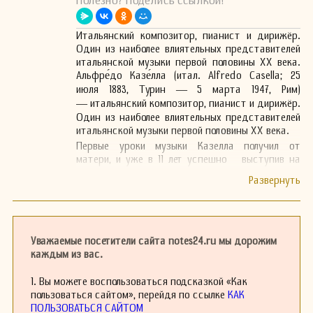
Полезно? Поделись ссылкой!
Итальянский композитор, пианист и дирижёр.
Один из наиболее влиятельных представителей
итальянской музыки первой половины XX века.
Альфре́до Казе́лла (итал. Alfredo Casella; 25
июля 1883, Турин ― 5 марта 1947, Рим)
― итальянский композитор, пианист и дирижёр.
Один из наиболее влиятельных представителей
итальянской музыки первой половины XX века.
Первые уроки музыки Казелла получил от
матери, и уже в 11 лет успешно выступив на
публике. В 1896 году родители направили его на
обучение в Парижскую консерваторию, где он
стал учиться в классе Луи Дьемера
(фортепиано), а в период с 1900 по 1901годы стал
посещать класс Габриэля Форе (композиция).
Уважаемые посетители сайта notes24.ru мы дорожим
Молодого музыканта привлекали новейшие
каждым из вас.
течения в искусстве того времени
(кубизм, футуризм и др.), музыка композиторов
К. Дебюсси, Р. Штрауса, Г. Малера, Б. Бартока, А.
1. Вы можете воспользоваться подсказкой «Как
Шёнберга и И. Стравинского. В
пользоваться сайтом», перейдя по ссылке
КАК
консерваторские годы Альфредо Казелла
ПОЛЬЗОВАТЬСЯ САЙТОМ