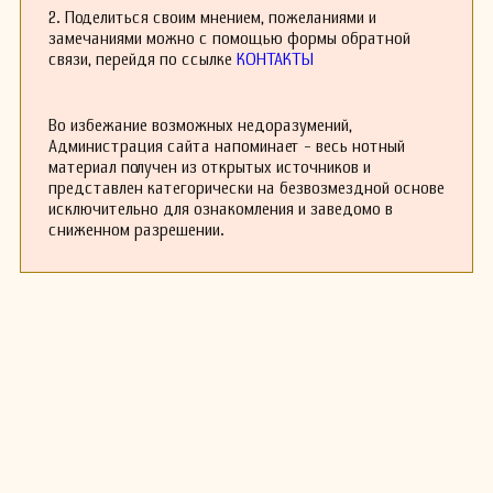
сблизился с М. Равелем
2. Поделиться своим мнением, пожеланиями и
- французским композитором и
замечаниями можно с помощью формы обратной
дирижёром и Дж.Энеску- румынским
связи, перейдя по ссылке
КОНТАКТЫ
композитором, скрипачом. Но настоя­щая
дружба завязалась с ве­ликим австрийским
композитором Гу́ставом Ма́лером.
Во избежание возможных недоразумений,
После окончания консерватории в 1902 году,
Администрация сайта напоминает - весь нотный
музыкант га­ст­ро­ли­ро­вал как пиа­нист во многих
материал получен из открытых источников и
стра­нах Ев­ро­пы, неоднократно выступал он и в
представлен категорически на безвозмездной основе
Рос­сии. Повсюду ему был оказан горячий прием,
исключительно для ознакомления и заведомо в
и сопутствовал неизменный успех. И как
сниженном разрешении.
пианист, и как дирижер Казелла сделал
чрезвычайно много для популяризации новых
сочинений молодых итальян­ских композиторов,
а также Равеля, Дебюсси, Стравинского,
проявив себя не только как талантливым
исполнителем, но и как вдумчивым
интерпретатором симфонической музы­ки самых
различных направлений и стилей.
В своей музыкальной практике Казелла отводил
значительное место и педагогической работе.
Он преподавал в 1915—1922 годах в римском
музыкальном лицее «Санта-Чечилия» (класс