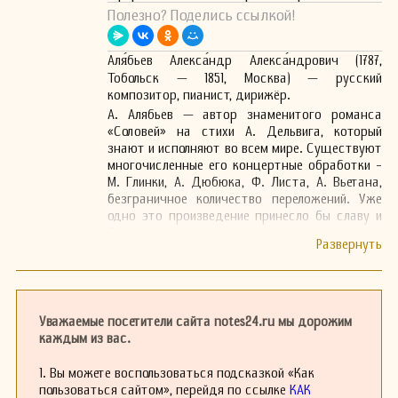
Полезно? Поделись ссылкой!
Аля́бьев Алекса́ндр Алекса́ндрович (1787,
Тобольск — 1851, Москва) — русский
композитор, пианист, дирижёр.
А. Алябьев — автор знаменитого романса
«Соловей» на стихи А. Дельвига, который
знают и исполняют во всем мире. Существуют
многочисленные его концертные обработки -
М. Глинки, А. Дюбюка, Ф. Листа, А. Вьетана,
безграничное количество переложений. Уже
одно это произведение принесло бы славу и
бессмертие композитору.
Однако Алябьев оставил большое наследие. В
XIX веке его произведения пользовались
большим успехом, хотя издано было совсем
немногое — романсы, несколько
фортепианных пьес, мелодрама «Кавказский
Уважаемые посетители сайта notes24.ru мы дорожим
пленник» по А. Пушкину. Алябьев написал
каждым из вас.
около 200 романсов, 6 опер, 20 музыкальных
комедий, балет, Симфонию, увертюры,
1. Вы можете воспользоваться подсказкой «Как
сочинения для духового оркестра,
пользоваться сайтом», перейдя по ссылке
КАК