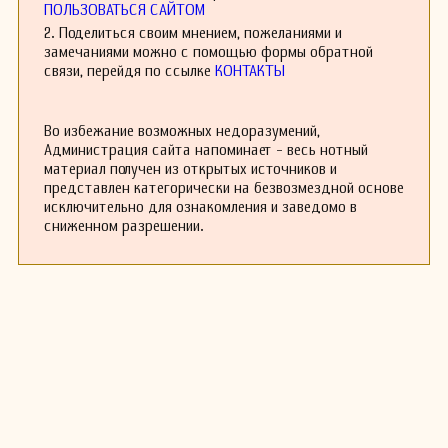
многочисленные хоровые, камерные
ПОЛЬЗОВАТЬСЯ САЙТОМ
инструментальные произведения, обработки
2. Поделиться своим мнением, пожеланиями и
народных песен.
замечаниями можно с помощью формы обратной
Среди лучших, кроме романса «Соловей» (1826)
связи, перейдя по ссылке
КОНТАКТЫ
— «Зимняя дорога», «Два ворона» на стихи
Пушкина, «Вечерний звон» на слова И.
Козлова, «Я вас любил» на ст. Пушкина.
Во избежание возможных недоразумений,
Несправедливое обвинение в убийстве и
Администрация сайта напоминает - весь нотный
последовавшая затем ссылка подорвали
материал получен из открытых источников и
здоровье композитора. В творчестве
представлен категорически на безвозмездной основе
композитора появляется характерный круг
исключительно для ознакомления и заведомо в
образов: мотивы страдания, одиночества,
сниженном разрешении.
тоски по родине, стремление к свободе.