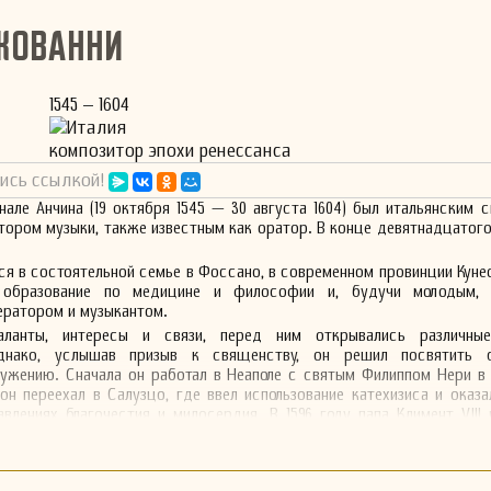
жованни
1545 – 1604
Италия
композитор эпохи ренессанса
ись ссылкой!
ле Анчина (19 октября 1545 — 30 августа 1604) был итальянским 
тором музыки, также известным как оратор. В конце девятнадцатого
я в состоятельной семье в Фоссано, в современном провинции Кунео
е образование по медицине и философии и, будучи молодым,
ратором и музыкантом.
аланты, интересы и связи, перед ним открывались различны
днако, услышав призыв к священству, он решил посвятить 
лужению. Сначала он работал в Неаполе с святым Филиппом Нери в
он переехал в Салузцо, где ввел использование катехизиса и оказа
авлениях благочестия и милосердия. В 1596 году папа Климент VIII 
.
 1604 году от подозреваемого отравления.
ода он был блаженен папой Львом XIII. Он является покровителем св