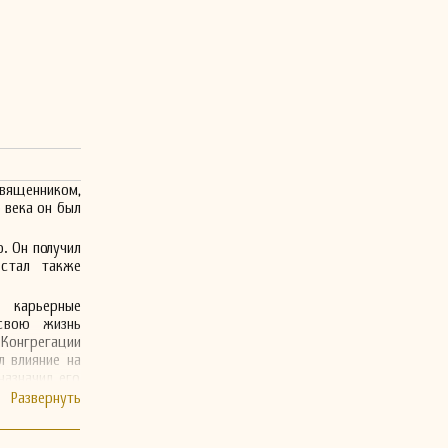
священником,
 века он был
. Он получил
 стал также
е карьерные
свою жизнь
 Конгрегации
л влияние на
назначил его
оего родного