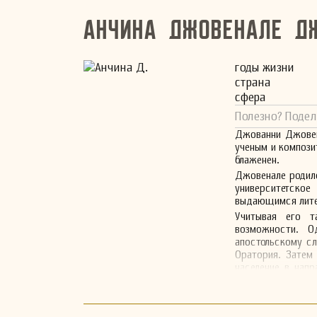
Анчина Джовенале Д
годы жизни
страна
сфера
Полезно? Подел
Джованни Джовена
ученым и компози
блаженен.
Джовенале родилс
университетско
выдающимся лите
Учитывая его т
возможности. О
апостольскому с
Оратория. Затем 
население в напр
епископом города
Джовенале умер в
9 февраля 1890 г