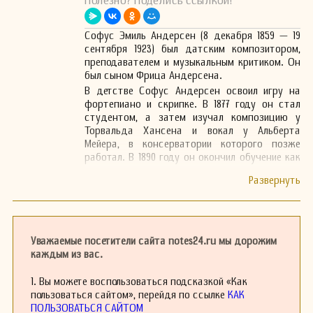
Полезно? Поделись ссылкой!
Софус Эмиль Андерсен (8 декабря 1859 — 19
сентября 1923) был датским композитором,
преподавателем и музыкальным критиком. Он
был сыном Фрица Андерсена.
В детстве Софус Андерсен освоил игру на
фортепиано и скрипке. В 1877 году он стал
студентом, а затем изучал композицию у
Торвальда Хансена и вокал у Альберта
Мейера, в консерватории которого позже
работал. В 1890 году он окончил обучение как
преподаватель и в течение нескольких лет
работал в этой роли. В 1906 году Андерсен
получил стипендию Anchor и продолжил
обучение в Германии, Франции, Италии и на
Ближнем Востоке. С 1892 года он был
музыкальным критиком в газете Dagbladet в
Уважаемые посетители сайта notes24.ru мы дорожим
Копенгагене.
каждым из вас.
1. Вы можете воспользоваться подсказкой «Как
пользоваться сайтом», перейдя по ссылке
КАК
ПОЛЬЗОВАТЬСЯ САЙТОМ