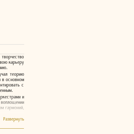
 творчество
свою карьеру
нию.
учал теорию
и в основном
ентировать с
менным.
оркестрами и
 воплощении
ом гармоний,
ой работой,
музыкальной