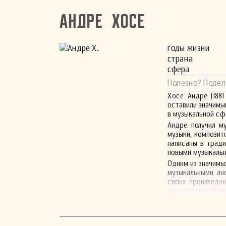
Андре Хосе
годы жизни
страна
сфера
Полезно? Подел
Хосе Андре (188
оставили значимы
в музыкальной сф
Андре получил м
музыки, композит
написаны в трад
новыми музыкальн
Одним из значимы
музыкальными ан
своих произведен
что привлекало вн
Кроме композито
обучая новое по
теории и техники,