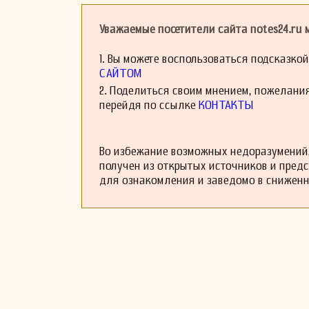
Несмотря на его
гражданской вой
Уважаемые посетители сайта notes24.ru
повлияли на его 
создавать музыку,
1. Вы можете воспользоваться подсказко
Хосе Андре остав
для оркестра, 
САЙТОМ
исполняться и сег
2. Поделиться своим мнением, пожелани
Хосе Андре ушёл 
перейдя по ссылке
КОНТАКТЫ
творчество вдохн
impact a single c
Во избежание возможных недоразумений,
получен из открытых источников и пред
для ознакомления и заведомо в снижен