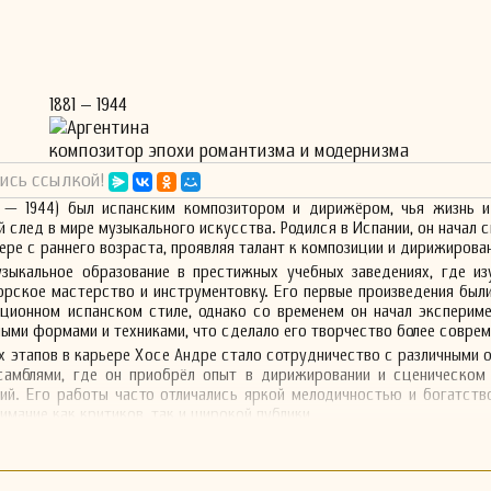
1881 – 1944
Аргентина
композитор эпохи романтизма и модернизма
ись ссылкой!
1 — 1944) был испанским композитором и дирижёром, чья жизнь и
й след в мире музыкального искусства. Родился в Испании, он начал 
ере с раннего возраста, проявляя талант к композиции и дирижирова
узыкальное образование в престижных учебных заведениях, где из
орское мастерство и инструментовку. Его первые произведения был
иционном испанском стиле, однако со временем он начал эксперим
ыми формами и техниками, что сделало его творчество более совре
х этапов в карьере Хосе Андре стало сотрудничество с различными 
самблями, где он приобрёл опыт в дирижировании и сценическом
ий. Его работы часто отличались яркой мелодичностью и богатств
имание как критиков, так и широкой публики.
рской деятельности, Хосе Андре также занимался педагогическ
коление музыкантов. Он был известен своим глубоким пониманием 
 что позволяло ему передавать свои знания и опыт студентам.