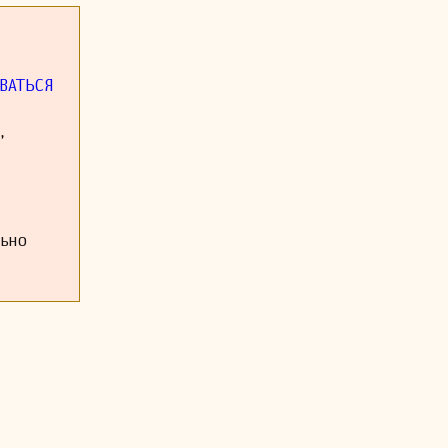
ий. В период
ями, которые
он продолжал
ВАТЬСЯ
е композиции
 продолжают
 веке.
,
 музыки. Его
the profound
льно