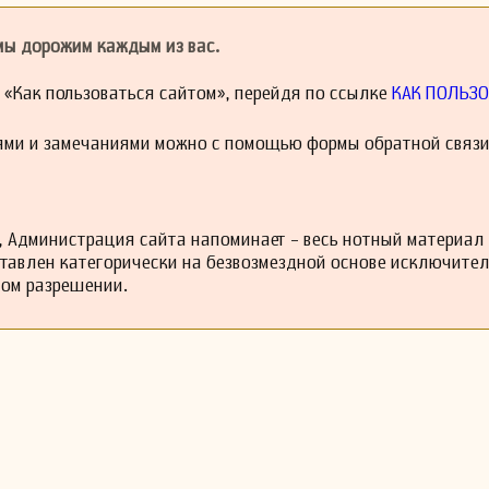
 успехи, жизнь Андре не абстрагировалась от исторических событ
ны в Испании и последующей диктатуры он сталкивался с трудност
 мы дорожим каждым из вас.
творчество и личную жизнь. Тем не менее, несмотря на эти вызовы, 
 которая осталась актуальной и спустя много лет.
й «Как пользоваться сайтом», перейдя по ссылке
КАК ПОЛЬЗО
ил после себя богатое наследие, включающее в себя разнообразны
камерной музыки и сольных инструментов. Его произведения
одня, подчеркивая его воздействие на развитие испанской музыки в XX
ями и замечаниями можно с помощью формы обратной связи
из жизни в 1944 году, оставив за собой незабываемый след в истории
овляет музыкантов и композиторов и по сей день, reminding us of 
omposer can have on the cultural landscape.
 Администрация сайта напоминает - весь нотный материал
ставлен категорически на безвозмездной основе исключите
ном разрешении.