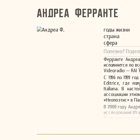
Андреа Ферранте
годы жизни
страна
сфера
Полезно? Подел
Ферранте Андреа
исполняется по в
Videoradio — RAI T
С 1996 по 1999 г
Editrice, где п
Italiana. В нас
ассоциации этно
«Неопоэтис» в Па
В 2000 году Андр
исследований Ита
В настоящее врем
в МESSине и яв
«Антонио Сконтин
Андреа продолжа