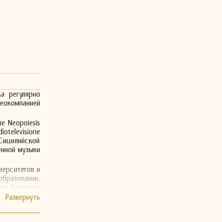
а регулярно
деокомпанией
е Neopoiesis
otelevisione
Сицилийской
енной музыки
верситетов и
образовании.
ело Корелли»
ории музыки
ный вклад в