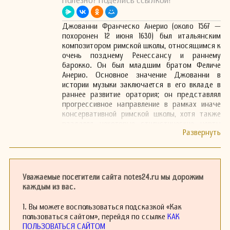
Полезно? Поделись ссылкой!
Джованни Франческо Анерио (около 1567 —
похоронен 12 июня 1630) был итальянским
композитором римской школы, относящимся к
очень позднему Ренессансу и раннему
барокко. Он был младшим братом Феличе
Анерио. Основное значение Джованни в
истории музыки заключается в его вкладе в
раннее развитие оратория; он представлял
прогрессивное направление в рамках иначе
консервативной римской школы, хотя также
разделял некоторые стилистические черты
своего брата, который во многом был обязан
Паленстрине.
Джованни родился в Нарни, и точная дата его
рождения не известна. Он с раннего
возраста явно решил стать священником и
Уважаемые посетители сайта notes24.ru мы дорожим
стал связан с Ораторием Филиппо Нери около
каждым из вас.
1583 года. В 1595 году он был назначен
органистом в Сант- Марчелло и, вероятно,
1. Вы можете воспользоваться подсказкой «Как
стал маэстро ди капелла в Базилике Святого
пользоваться сайтом», перейдя по ссылке
КАК
Иоанна Латеранского после Франческо
ПОЛЬЗОВАТЬСЯ САЙТОМ