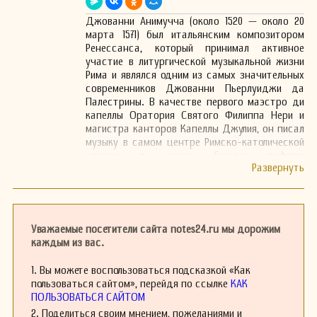
Джованни Анимучча (около 1520 — около 20
марта 1571) был итальянским композитором
Ренессанса, который принимал активное
участие в литургической музыкальной жизни
Рима и являлся одним из самых значительных
современников Джованни Пьерлуиджи да
Палестрины. В качестве первого маэстро ди
капеллы Оратория Святого Филиппа Нери и
магистра канторов Капеллы Джулия, он писал
музыку в самом центре Римско-католической
церкви в эпоху бурных реформ
Контрреформации и в рамках новых
музыкальных движений, которые начали
активно развиваться приблизительно с
середины века. Его музыка отражает эти
изменения.
Уважаемые посетители сайта notes24.ru мы дорожим
каждым из вас.
1. Вы можете воспользоваться подсказкой «Как
пользоваться сайтом», перейдя по ссылке
КАК
ПОЛЬЗОВАТЬСЯ САЙТОМ
2. Поделиться своим мнением, пожеланиями и