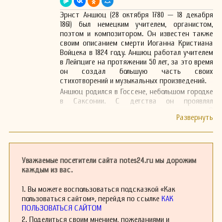
Эрнст Аншюц (28 октября 1780 — 18 декабря
1861) был немецким учителем, органистом,
поэтом и композитором. Он известен также
своим описанием смерти Иоганна Кристиана
Войцека в 1824 году. Аншюц работал учителем
в Лейпциге на протяжении 50 лет, за это время
он создал большую часть своих
стихотворений и музыкальных произведений.
Аншюц родился в Госсене, небольшом городке
в Саксонии. С детства он проявлял
склонность к музыке и литературе. В
молодости он изучал музыку и стал
органистом, а также начал преподавать
музыку и другие предметы в местных учебных
заведениях. Его любовь к музыке и поэзии
сопровождала его на протяжении всей жизни,
Уважаемые посетители сайта notes24.ru мы дорожим
что обеспечивало ему успех в его творческой
каждым из вас.
деятельности.
Хотя Аншюц не стал столь известным, как
1. Вы можете воспользоваться подсказкой «Как
многие его современники, его вклад в
пользоваться сайтом», перейдя по ссылке
КАК
музыкальное искусство и образование был
ПОЛЬЗОВАТЬСЯ САЙТОМ
значительным. Он писал музыку для
2. Поделиться своим мнением, пожеланиями и