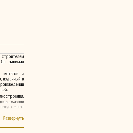
 строителем
 Он занимал
, мотетов и
, изданный в
роизведении
ьей.
аностроения,
дков оказали
 продолжают