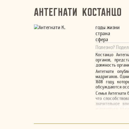
Антегнати Костанцо
годы жизни
страна
сфера
Полезно? Подел
Костанцо Антегн
органов, предст
должность органис
Антегнати опуб
мадригалов. Одни
1608 году, кото
обсуждаются особ
Семья Антегнати 
что способствова
значительное вл
исполняться до си