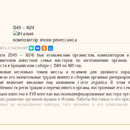
1549 – 1624
Италия
композитор эпохи ренессанса
ись ссылкой!
ати (1549 — 1624) был итальянским органистом, композитором и
авителем известной семьи мастеров по изготовлению органов.
та в Брешийском соборе с 1584 по 1619 год.
ликовал несколько томов мессы и псалмов для двойного хора
м из его значительных трудов является сборник органных ричеркаров
рый включает введение под названием
L'arte organica
. В этом п
енности регистрации и перечисляются органы, построенные его сем
была известна в XVII веке как высококвалифицированные мастера орг
ло развитию органной музыки в Италии. Работы Костанцо и его пре
ияние на музыкальную культуру того времени, а его композиции
х пор.