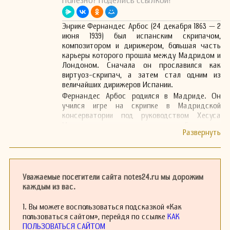
Полезно? Поделись ссылкой!
Энрике Фернандес Арбос (24 декабря 1863 — 2
июня 1939) был испанским скрипачом,
композитором и дирижером, большая часть
карьеры которого прошла между Мадридом и
Лондоном. Сначала он прославился как
виртуоз-скрипач, а затем стал одним из
величайших дирижеров Испании.
Фернандес Арбос родился в Мадриде. Он
учился игре на скрипке в Мадридской
консерватории под руководством Хесуса
Монастерио, затем продолжил обучение в
Брюсселе у Анри Вьётанса и позже в Берлине у
Иосифа Иоахима. В Берлине он также изучал
композицию под руководством Генриха фон
Херцогенберга. Позже он преподавал в
Мадридской консерватории и в Гамбурге, а
Уважаемые посетители сайта notes24.ru мы дорожим
также работал концертмейстером в
каждым из вас.
Берлинском филармоническом оркестре и
Оркестре Бостонского симфонического
1. Вы можете воспользоваться подсказкой «Как
общества. В 1894 году он стал профессором
пользоваться сайтом», перейдя по ссылке
КАК
скрипки в Королевском музыкальном колледже
ПОЛЬЗОВАТЬСЯ САЙТОМ