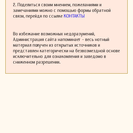
в Лондоне, где работал до 1916 года. В 1904
2. Поделиться своим мнением, пожеланиями и
году он получил предложение стать главным
замечаниями можно с помощью формы обратной
дирижером Мадридского симфонического
связи, перейдя по ссылке
КОНТАКТЫ
оркестра, и занимал эту должность почти 35
лет.
Он дирижировал первой испанской
Во избежание возможных недоразумений,
постановкой «Весны священной» Игоря
Администрация сайта напоминает - весь нотный
Стравинского и «Дон Кихота» Рихарда
материал получен из открытых источников и
Штрауса (1915; с Хуаном Руисом Касалем,
представлен категорически на безвозмездной основе
виолончель).
исключительно для ознакомления и заведомо в
Фернандес Арбос имел значительную сольную
сниженном разрешении.
карьеру, но также работал концертмейстером
в нескольких оркестрах, включая оркестры
Берлина, Бостона, Глазго и Винипега. Его
также приписывают изобретение
электрического треугольника. Он скончался в
Сан-Себастьяне в 1939 году.
Как композитор, он, вероятно, наиболее
известен своим фортепиано-трио «Три
оригинальных пьесы в испанском стиле». Его
скрипичные произведения также пользовались
значительной популярностью. В дополнение к
этим произведениям он написал зорцилу