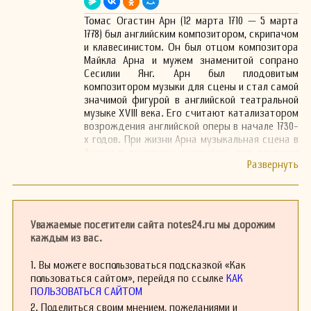
Томас Огастин Арн (12 марта 1710 — 5 марта
1778) был английским композитором, скрипачом
и клавесинистом. Он был отцом композитора
Майкла Арна и мужем знаменитой сопрано
Сесилии Янг. Арн был плодовитым
композитором музыки для сцены и стал самой
значимой фигурой в английской театральной
музыке XVIII века. Его считают катализатором
возрождения английской оперы в начале 1730-
х годов. При жизни Арна музыкальная сцена в
Англии в основном находилась под влиянием
зарубежной музыки и музыкантов. Арн был
единственным уроженцем Англии, который мог
успешно конкурировать с композиторами,
такими как Георг Фридрих Гендель,
монополизировавшим британскую
Уважаемые посетители сайта notes24.ru мы дорожим
музыкальную сцену в XVIII веке.
каждым из вас.
С 1733 по 1777 год Арн написал музыку
примерно для 100 сценических произведений,
1. Вы можете воспользоваться подсказкой «Как
включая пьесы, маски, пантомимы и оперы.
пользоваться сайтом», перейдя по ссылке
КАК
Многие его драматические партитуры ныне
ПОЛЬЗОВАТЬСЯ САЙТОМ
потеряны, вероятно, уничтоженные во время
2. Поделиться своим мнением, пожеланиями и