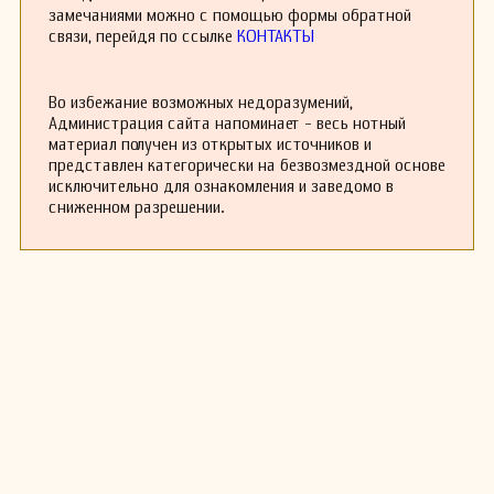
саксофон, виолончель и банджо. Его самые
замечаниями можно с помощью формы обратной
известные произведения включают «Слезы»,
связи, перейдя по ссылке
КОНТАКТЫ
«Ла качила», «Эль Марне» и «Виборита».
Во избежание возможных недоразумений,
Администрация сайта напоминает - весь нотный
материал получен из открытых источников и
представлен категорически на безвозмездной основе
исключительно для ознакомления и заведомо в
сниженном разрешении.