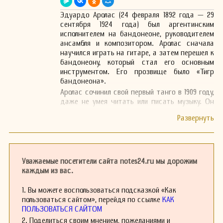
Эдуардо Аролас (24 февраля 1892 года — 29
сентября 1924 года) был аргентинским
исполнителем на бандонеоне, руководителем
ансамбля и композитором. Аролас сначала
научился играть на гитаре, а затем перешел к
бандонеону, который стал его основным
инструментом. Его прозвище было «Тигр
бандонеона».
Аролас сочинил свой первый танго в 1909 году,
даже не умея читать или писать музыку. Он
выступал с такими ранними мастерами, как
Агустин Барди и Роберто Фирпо.
В 1917 году Аролас переехал в Монтевидео, где
осел и неоднократно играл в Театро Казино. С
1920 года он в основном жил в Париже, где
скончался в 1924 году в полном одиночестве и
Уважаемые посетители сайта notes24.ru мы дорожим
от алкоголизма.
каждым из вас.
Аролас считается одним из первых мастеров,
1. Вы можете воспользоваться подсказкой «Как
которые помогли определить будущее танго в
пользоваться сайтом», перейдя по ссылке
КАК
Аргентине. Он был авангардным
ПОЛЬЗОВАТЬСЯ САЙТОМ
композитором и часто использовал
нестандартные инструменты, такие как
2. Поделиться своим мнением, пожеланиями и