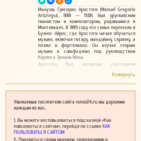
Мануэль Грегорио Аростеги (Manuel Gregorio
Aróztegui, 1888 — 1938) был уругвайским
пианистом и композитором, родившимся в
Монтевидео. В 1889 году его семья переехала в
Буэнос-Айрес, где Аростеги начал обучаться
музыке, включая гитару, мандолину, скрипку, а
позже и фортепиано. Он изучал теорию
музыки и сольфеджио под руководством
Карлоса Эрнани Маки.
Аростеги был активным участником
формирования различных музыкальных
коллективов, включая трио, дуэты и оркестры,
специализирующиеся на популярной музыке.
Одним из его самых известных произведений
является танго «El Cachafaz», созданное в 1913
году, наряду с такими работами, как «El
Уважаемые посетители сайта notes24.ru мы дорожим
apache argentino» и «Champagne tango».
каждым из вас.
Его музыка оказала значительное влияние на
популярную музыкальную сцену того времени,
1. Вы можете воспользоваться подсказкой «Как
особенно в жанре танго, и до сих пор
пользоваться сайтом», перейдя по ссылке
КАК
остаётся важной частью музыкального
ПОЛЬЗОВАТЬСЯ САЙТОМ
наследия Латинской Америки.
2. Поделиться своим мнением, пожеланиями и