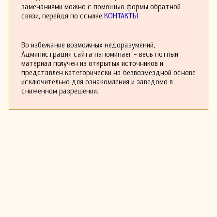
Аростеги умер 14 ноября 1938 года в Буэнос-
замечаниями можно с помощью формы обратной
Айресе, оставив богатое музыкальное
связи, перейдя по ссылке
КОНТАКТЫ
наследие в виде множества танго, вальсов и
других жанров.
Во избежание возможных недоразумений,
Администрация сайта напоминает - весь нотный
материал получен из открытых источников и
представлен категорически на безвозмездной основе
исключительно для ознакомления и заведомо в
сниженном разрешении.