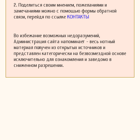
уникальной и неповторимой. Он также
2. Поделиться своим мнением, пожеланиями и
активно участвовал в музыкальной жизни
замечаниями можно с помощью формы обратной
своего времени, принимая участие в
связи, перейдя по ссылке
КОНТАКТЫ
различных фестивалях и концертах.
Несмотря на общий успех, Ашар столкнулся с
некоторыми трудностями в своей карьере.
Во избежание возможных недоразумений,
Политическая обстановка в Европе в начале
Администрация сайта напоминает - весь нотный
20 века оказала серьезное влияние на
материал получен из открытых источников и
музыкальную индустрию, и многие
представлен категорически на безвозмездной основе
композиторы, включая Ашкера, были
исключительно для ознакомления и заведомо в
вынуждены искать новые пути для выражения
сниженном разрешении.
своего творчества.
Эмиль Ашар оставил после себя богатое
наследие, и его произведения продолжают
исполняться и изучаться музыкантами по
всему миру. Он скончался в 1922 году, но его
музыка продолжает вдохновлять новые
поколения композиторов и исполнителей.