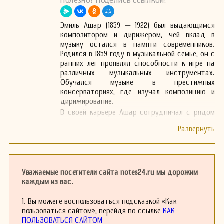
Полезно? Поделись ссылкой!
Эмиль Ашар (1859 — 1922) был выдающимся
композитором и дирижером, чей вклад в
музыку остался в памяти современников.
Родился в 1859 году в музыкальной семье, он с
ранних лет проявлял способности к игре на
различных музыкальных инструментах.
Обучался музыке в престижных
консерваториях, где изучал композицию и
дирижирование.
В своей карьере Ашар сотрудничал с рядом
известных оркестров, демонстрируя себя как
талантливый дирижер и восприимчивый к
новым элементам в музыке. Его произведения
были отмечены оригинальностью и глубокими
эмоциями, что привлекло внимание критиков и
слушателей.
Уважаемые посетители сайта notes24.ru мы дорожим
Эмиль Ашар был известен как автор
каждым из вас.
множества оркестровых произведений,
камерной музыки и вокальных произведений.
1. Вы можете воспользоваться подсказкой «Как
Его стиль сочетал элементы романтизма и
пользоваться сайтом», перейдя по ссылке
КАК
импрессионизма, что делало его музыку
ПОЛЬЗОВАТЬСЯ САЙТОМ