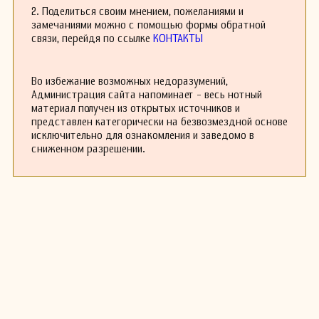
стабильную работу скрипачом в Вене. В 1761
2. Поделиться своим мнением, пожеланиями и
году он взял на себя обязанности написания
замечаниями можно с помощью формы обратной
балетной музыки для немецкой труппы,
связи, перейдя по ссылке
КОНТАКТЫ
которые до этого выполнял Кристоф
Виллибальд Глюк. Хотя ему платили за
написание симфоний, немногие из этих
Во избежание возможных недоразумений,
партитур сохранились до наших дней.
Администрация сайта напоминает - весь нотный
Асплмайр является интересной фигурой в
материал получен из открытых источников и
истории музыки, представляя эпоху перехода
представлен категорически на безвозмездной основе
от барокко к классицизму, и его вклад в
исключительно для ознакомления и заведомо в
формирование музыкальной сцены XVIII века
сниженном разрешении.
нельзя недооценивать.