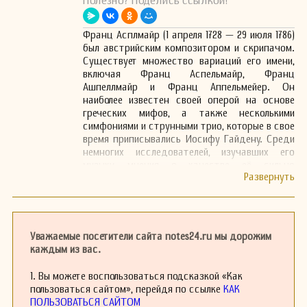
Полезно? Поделись ссылкой!
Франц Асплмайр (1 апреля 1728 — 29 июля 1786)
был австрийским композитором и скрипачом.
Существует множество вариаций его имени,
включая Франц Аспельмайр, Франц
Ашпеллмайр и Франц Аппельмейер. Он
наиболее известен своей оперой на основе
греческих мифов, а также несколькими
симфониями и струнными трио, которые в свое
время приписывались Иосифу Гайдену. Среди
немногих исследователей, изучавших его
музыку, мнения о качестве её сильно
расходятся. Например, Дж. Мюррей Барбур
считает, что 80 менуэтов Асплмайра «в
основном написаны для гобоев, валторн и
струнных, без альтов» и что «все они
чрезвычайно скучны, как будто были
Уважаемые посетители сайта notes24.ru мы дорожим
написаны между выпивкой». Напротив, Темпли
каждым из вас.
находит в его работах «достижения в области
гармонии и техник развития».
1. Вы можете воспользоваться подсказкой «Как
Асплмайр родился в Линце. Его отец обучал
пользоваться сайтом», перейдя по ссылке
КАК
его игре на скрипке, и к 1750-м годам он имел
ПОЛЬЗОВАТЬСЯ САЙТОМ