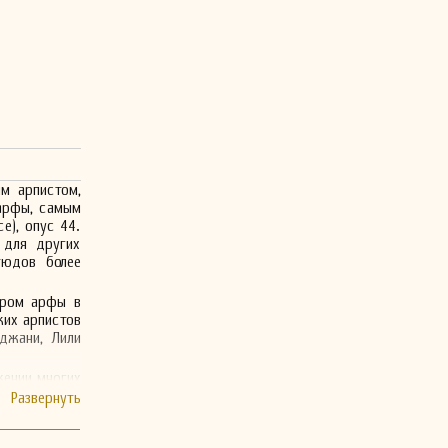
м арпистом,
 арфы, самым
e), опус 44.
 для других
тюдов более
ором арфы в
ких арпистов
нджани, Лили
жении многих
 дирижёром,
он работал в
ом музыки в