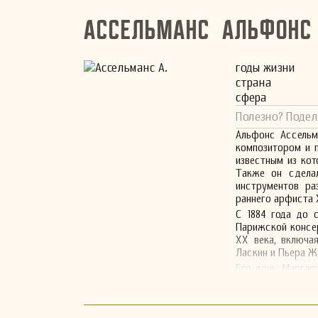
Ассельманс Альфонс
годы жизни
страна
сфера
Полезно? Подел
Альфонс Ассельм
композитором и 
известным из кот
Также он сделал
инструментов ра
раннего арфиста X
С 1884 года до 
Парижской консер
XX века, включа
Ласкин и Пьера Ж
Его дочь, Маргар
лет была музой
специализировавш
Чикагской гражд