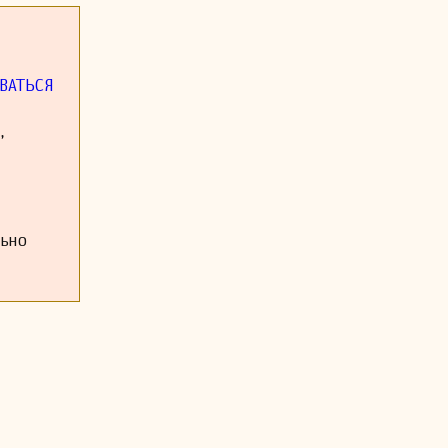
ор, но и как
ет.
ВАТЬСЯ
,
льно