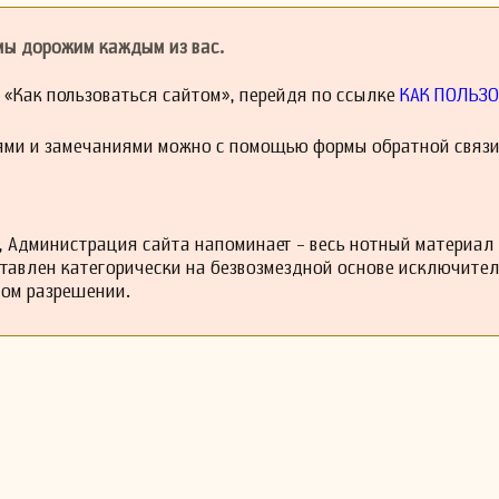
университете Луизианы.
ил значительный след в музыкальном мире не только как композит
 мы дорожим каждым из вас.
 развитие арфового исполнительства и техники на протяжении многих л
й «Как пользоваться сайтом», перейдя по ссылке
КАК ПОЛЬЗО
ями и замечаниями можно с помощью формы обратной связи
 Администрация сайта напоминает - весь нотный материал
ставлен категорически на безвозмездной основе исключите
ном разрешении.