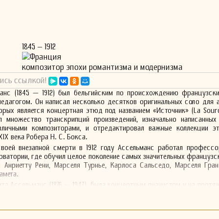
1845 – 1912
Франция
композитор эпохи романтизма и модернизма
ись ссылкой!
анс (1845 — 1912) был бельгийским по происхождению французски
педагогом. Он написал несколько десятков оригинальных соло для
орых является концертная этюд под названием «Источник» (La Sourc
 множество транскрипций произведений, изначально написанных
зличными композиторами, и отредактировал важные коллекции э
IX века Робера Н. С. Бокса.
своей внезапной смерти в 1912 году Ассельманс работал професс
ватории, где обучил целое поколение самых значительных французс
я Анриетту Рени, Марселя Турнье, Карлоса Сальседо, Марселя Гра
амета.
ита Ассельманс (1876 — 1947), была концертным пианистом и на протя
 Габриэля Форе. Его сын, Луи Ассельманс (1878 — 1957), был
имся на опере, его карьера привела его в Соединённые Штаты, где 
анской опере и Метрополитен-опера, прежде чем стать профессор