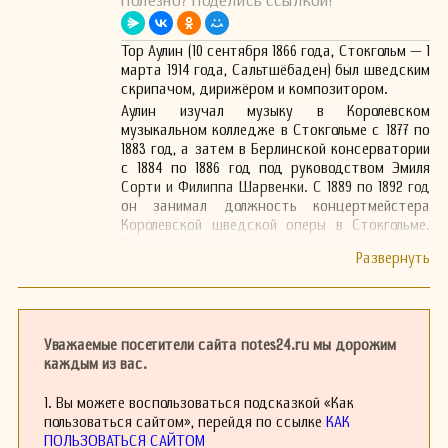
Полезно? Поделись ссылкой!
Тор Аулин (10 сентября 1866 года, Стокгольм — 1
марта 1914 года, Сальтшёбаден) был шведским
скрипачом, дирижёром и композитором.
Аулин изучал музыку в Королевском
музыкальном колледже в Стокгольме с 1877 по
1883 год, а затем в Берлинской консерватории
с 1884 по 1886 год под руководством Эмиля
Сорти и Филиппа Шарвенки. С 1889 по 1892 год
он занимал должность концертмейстера
Королевской шведской оперы в Стокгольме.
После этого Аулин дирижировал основными
симфоническими оркестрами Стокгольма и
Гётеборга. В 1887 году он основал квартет
Аулина, который стал первым
профессиональным квартетом в Швеции. Этот
ансамбль заслужил отличную репутацию и
Уважаемые посетители сайта notes24.ru мы дорожим
прекратил своё существование в 1912 году. В
каждым из вас.
содружестве с Вильгельмом Стенхаммаром
Аулин стал инициатором возрождения
1. Вы можете воспользоваться подсказкой «Как
интереса к творчеству Франца Бервалида и в
пользоваться сайтом», перейдя по ссылке
КАК
качестве солиста он представил на сцене
ПОЛЬЗОВАТЬСЯ САЙТОМ