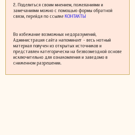
некоторые произведения Стенхаммара для
2. Поделиться своим мнением, пожеланиями и
скрипки с оркестром.
замечаниями можно с помощью формы обратной
Аулин сочинил ряд оркестровых и камерных
связи, перейдя по ссылке
КОНТАКТЫ
произведений, включая сонату для скрипки,
три скрипичных концерта, оркестровую
сюиту и множество небольших пьес для
Во избежание возможных недоразумений,
скрипки.
Администрация сайта напоминает - весь нотный
Его сестра, Лаура Вальборг Аулин (1860 — 1928),
материал получен из открытых источников и
была пианисткой и композитором, чьё
представлен категорически на безвозмездной основе
творчество включает два струнных квартета,
исключительно для ознакомления и заведомо в
ми-бемоль мажор и ля минор, а также другие
сниженном разрешении.
произведения. Внук Тора Аулина, также
названный Тор Аулин, был исследователем в
области теории коммуникации в
Технологическом университете Хальмстада в
Гётеборге и одним из ведущих
исследователей непрерывной фазовой
модуляции (CPM).