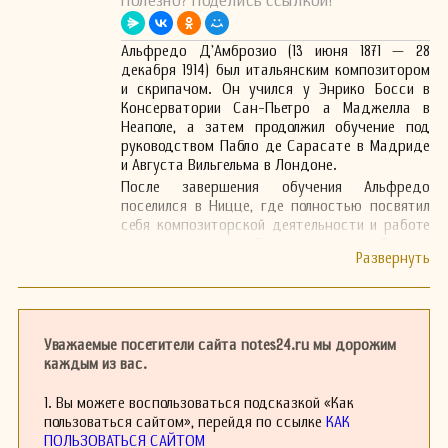
Полезно? Поделись ссылкой!
Альфредо Д’Амброзио (13 июня 1871 — 28
декабря 1914) был итальянским композитором
и скрипачом. Он учился у Энрико Босси в
Консерватории Сан-Пьетро а Маджелла в
Неаполе, а затем продолжил обучение под
руководством Пабло де Сарасате в Мадриде
и Августа Вильгельма в Лондоне.
После завершения обучения Альфредо
поселился в Ницце, где полностью посвятил
себя композиторской деятельности и работе
преподавателя. Его кузен, Луиджи
Д’Амброзио, также был скрипачом и позже
стал учителем знаменитого скрипача
Сальваторе Аккардо.
Альфредо Д’Амброзио скончался в Париже в
возрасте 43 лет.
Уважаемые посетители сайта notes24.ru мы дорожим
каждым из вас.
1. Вы можете воспользоваться подсказкой «Как
пользоваться сайтом», перейдя по ссылке
КАК
ПОЛЬЗОВАТЬСЯ САЙТОМ