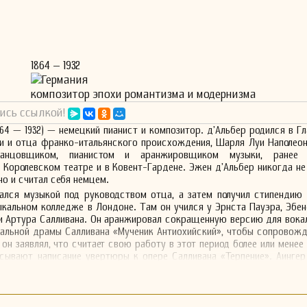
1864 – 1932
Германия
композитор эпохи романтизма и модернизма
ись ссылкой!
864 — 1932) — немецкий пианист и композитор. д'Альбер родился в Гл
и и отца франко-итальянского происхождения, Шарля Луи Наполеон
анцовщиком, пианистом и аранжировщиком музыки, ранее 
 Королевском театре и в Ковент-Гардене. Эжен д'Альбер никогда не
но и считал себя немцем.
мался музыкой под руководством отца, а затем получил стипендию
кальном колледже в Лондоне. Там он учился у Эрнста Пауэра, Эбен
и Артура Салливана. Он аранжировал сокращенную версию для вока
кальной драмы Салливана «Мученик Антиохийский», чтобы сопровож
он заявлял, что считает свою работу в этот период более или менее 
сывают написание увертюры к опере Салливана «Терпение». Аингер
ля 1881 года) Салливан дал Эugene д'Альберу эскиз увертюры, чтобы
л семнадцатилетним студентом Национального колледжа подготовки (
и руководителем отдела композиции) и победителем стипендии Мен
олько месяцев ранее Салливан дал д'Альберу задание подготовить