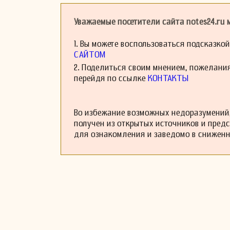
версию «Мученика
д'Альбер стал уч
Уважаемые посетители сайта notes24.ru
записях произвед
В музыкальном на
1. Вы можете воспользоваться подсказко
концерта, конц
САЙТОМ
произведений. Од
2. Поделиться своим мнением, пожелани
они не сохранили 
перейдя по ссылке
КОНТАКТЫ
д'Альбер был же
композитор Терез
Карреньо стали 
детьми!» Тем не 
Во избежание возможных недоразумений,
Он скончался в Р
получен из открытых источников и пред
красивом кладбищ
для ознакомления и заведомо в снижен