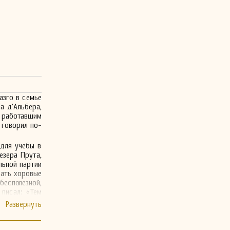
азго в семье
а д'Альбера,
работавшим
 говорил по-
 для учебы в
езера Прута,
льной партии
дать хоровые
бесполезной,
 писал: «Тем
 тот оформил
где Салливан
дельссона в
 сокращенную