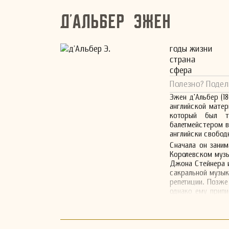
д'Альбер Эжен
годы жизни
страна
сфера
Полезно? Подел
Эжен д'Альбер (1
английской матер
который был т
балетмейстером в
английски свобод
Сначала он зани
Королевском музы
Джона Стейнера 
сакральной музы
репетиции. Позже 
однако ему припи
вечером (21 апре
его. д'Альбер бы
был директором 
том году.» Неск