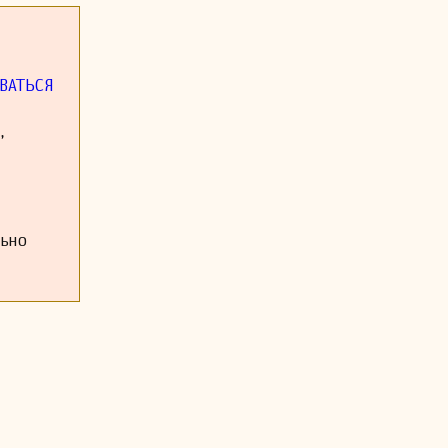
ать в ранних
фортепианных
ВАТЬСЯ
ортепианных
перами, хотя
,
а, певица и
. д'Альбер и
ся с нашими
похоронен на
льно