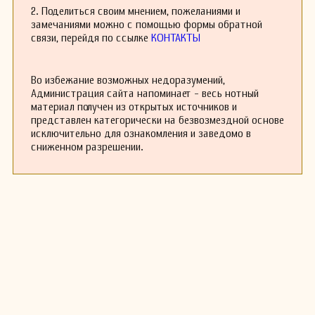
мелодичностью и гармоничностью, что
2. Поделиться своим мнением, пожеланиями и
сделало его работы доступными для широкой
замечаниями можно с помощью формы обратной
публики. К сожалению, многие из его
связи, перейдя по ссылке
КОНТАКТЫ
произведений были утеряны, однако те, что
сохранились, исполняются и по сей день.
Иринеу де Алмейда скончался в 1914 году,
Во избежание возможных недоразумений,
оставив после себя наследие, которое
Администрация сайта напоминает - весь нотный
продолжает вдохновлять музыкантов и
материал получен из открытых источников и
композиторов в Бразилии и за её пределами.
представлен категорически на безвозмездной основе
Его музыка остается свидетельством
исключительно для ознакомления и заведомо в
богатства бразильской музыкальной
сниженном разрешении.
традиции и важной части культурного
наследия страны.