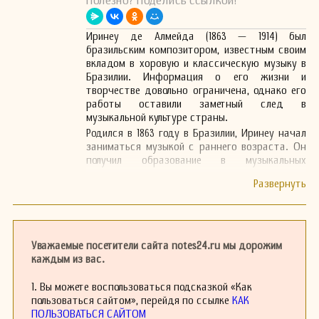
Полезно? Поделись ссылкой!
Иринеу де Алмейда (1863 — 1914) был
бразильским композитором, известным своим
вкладом в хоровую и классическую музыку в
Бразилии. Информация о его жизни и
творчестве довольно ограничена, однако его
работы оставили заметный след в
музыкальной культуре страны.
Родился в 1863 году в Бразилии, Иринеу начал
заниматься музыкой с раннего возраста. Он
получил образование в музыкальных
традициях своего времени и стал известен
как выдающийся композитор и дирижер. В
своих произведениях он сочетал элементы
европейской классической музыки с
бразильскими народными мелодиями, что
способствовало популяризации
Уважаемые посетители сайта notes24.ru мы дорожим
национального музыкального языка.
каждым из вас.
На протяжении своей карьеры Иринеу де
Алмейда создавал различные музыкальные
1. Вы можете воспользоваться подсказкой «Как
композиции, включая хоровые произведения и
пользоваться сайтом», перейдя по ссылке
КАК
камерную музыку. Его стиль отличался
ПОЛЬЗОВАТЬСЯ САЙТОМ