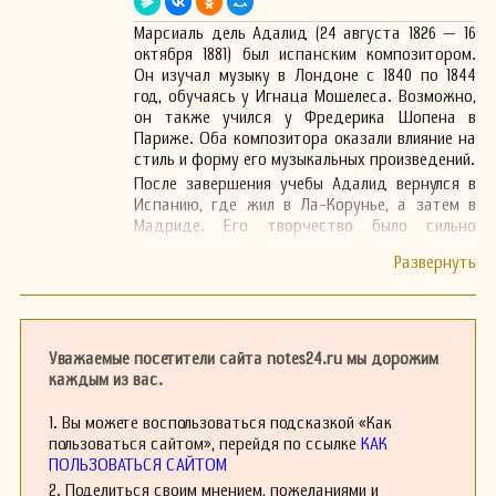
Марсиаль дель Адалид (24 августа 1826 — 16
октября 1881) был испанским композитором.
Он изучал музыку в Лондоне с 1840 по 1844
год, обучаясь у Игнаца Мошелеса. Возможно,
он также учился у Фредерика Шопена в
Париже. Оба композитора оказали влияние на
стиль и форму его музыкальных произведений.
После завершения учебы Адалид вернулся в
Испанию, где жил в Ла-Корунье, а затем в
Мадриде. Его творчество было сильно
затронуто лийдерами, а наиболее
значительными его композициями стали
вокальные арт-песни и пьесы для
фортепиано. Одним из ярчайших примеров его
творчества является композиция 1877 года
«Cantares nuevos y viejos de Galicia», в которой
Уважаемые посетители сайта notes24.ru мы дорожим
он успешно сочетает фольклор Галисии с
каждым из вас.
техникой и духом романтической
фортепианной музыки.
1. Вы можете воспользоваться подсказкой «Как
Кроме того, он сочинил оперу «Инеса и
пользоваться сайтом», перейдя по ссылке
КАК
Bianca», которая так и не была поставлена на
ПОЛЬЗОВАТЬСЯ САЙТОМ
сцене. Помимо композиторской деятельности,
2. Поделиться своим мнением, пожеланиями и