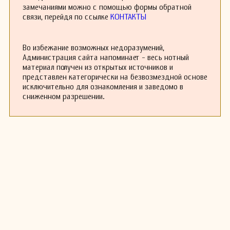
Адалид много времени уделял преподаванию
замечаниями можно с помощью формы обратной
музыки и организации музыкальных конкурсов.
связи, перейдя по ссылке
КОНТАКТЫ
Во избежание возможных недоразумений,
Администрация сайта напоминает - весь нотный
материал получен из открытых источников и
представлен категорически на безвозмездной основе
исключительно для ознакомления и заведомо в
сниженном разрешении.