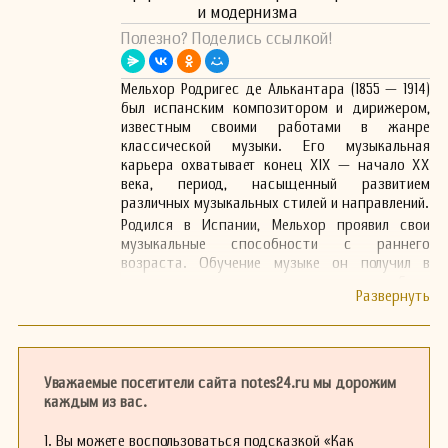
и модернизма
Полезно? Поделись ссылкой!
Мельхор Родригес де Алькантара (1855 — 1914)
был испанским композитором и дирижером,
известным своими работами в жанре
классической музыки. Его музыкальная
карьера охватывает конец XIX — начало XX
века, период, насыщенный развитием
различных музыкальных стилей и направлений.
Родился в Испании, Мельхор проявил свои
музыкальные способности с раннего
возраста. Обучение музыке он получил в
одном из престижных музыкальных учебных
заведений, где изучал как теорию музыки, так
и практическое исполнение. Важную роль в его
становлении как композитора сыграли
традиции испанской фольклорной музыки, что
находит отражение в его произведениях.
Уважаемые посетители сайта notes24.ru мы дорожим
В своей творческой деятельности Родригес де
каждым из вас.
Алькантара сочетал элементы традиционной
испанской музыки с вечернеевропейскими
1. Вы можете воспользоваться подсказкой «Как