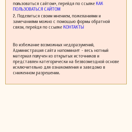
музыкальными тенденциями, что позволило
пользоваться сайтом», перейдя по ссылке
КАК
ему создать уникальный стиль, который вышел
ПОЛЬЗОВАТЬСЯ САЙТОМ
за рамки обычного, используя богатые
2. Поделиться своим мнением, пожеланиями и
мелодические линии и гармонии. Его стиль
замечаниями можно с помощью формы обратной
характеризуется яркими ритмами и мелодиями,
связи, перейдя по ссылке
КОНТАКТЫ
которые могут быть как лиричными, так и
жизненными.
Как дирижер, он работал с различными
Во избежание возможных недоразумений,
оркестрами и музыкальными ансамблями, что
Администрация сайта напоминает - весь нотный
позволило ему не только исполнять свои
материал получен из открытых источников и
произведения, но и влиять на развитие
представлен категорически на безвозмездной основе
музыкальной культуры своего времени. Его
исключительно для ознакомления и заведомо в
работа часто пользовалась признанием как у
сниженном разрешении.
аудиторий, так и у критиков.
Несмотря на свой вклад в испанскую музыку,
творчество Мельхора Родригеса де
Алькантары не получило широкой известности
за пределами Испании. Тем не менее, его
работы остаются важной частью испанской
музыкальной традиции, и сегодня они
изучаются и исполняются как пример
гармоничного сочетания народной и
классической музыки.