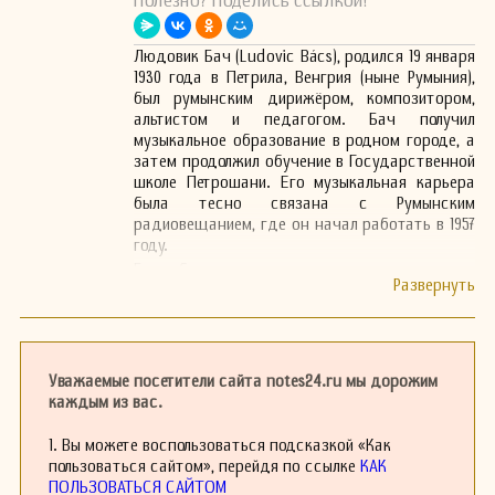
Полезно? Поделись ссылкой!
Людовик Бач (Ludovic Bács), родился 19 января
1930 года в Петрила, Венгрия (ныне Румыния),
был румынским дирижёром, композитором,
альтистом и педагогом. Бач получил
музыкальное образование в родном городе, а
затем продолжил обучение в Государственной
школе Петрошани. Его музыкальная карьера
была тесно связана с Румынским
радиовещанием, где он начал работать в 1957
году.
Бач был признан не только за свои
дирижёрские и композиторские достижения,
но и как выдающийся педагог. Его вклад в
развитие классической музыки в Румынии
оставил заметный след. Людовик Бач
скончался 30 июня 2015 года в Бухаресте .
Уважаемые посетители сайта notes24.ru мы дорожим
каждым из вас.
1. Вы можете воспользоваться подсказкой «Как
пользоваться сайтом», перейдя по ссылке
КАК
ПОЛЬЗОВАТЬСЯ САЙТОМ