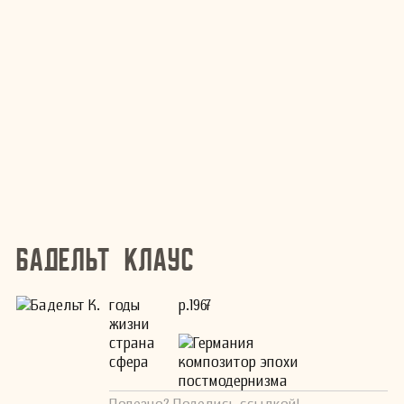
Бадельт Клаус
годы
р.1967
жизни
страна
Германия
сфера
композитор эпохи
постмодернизма