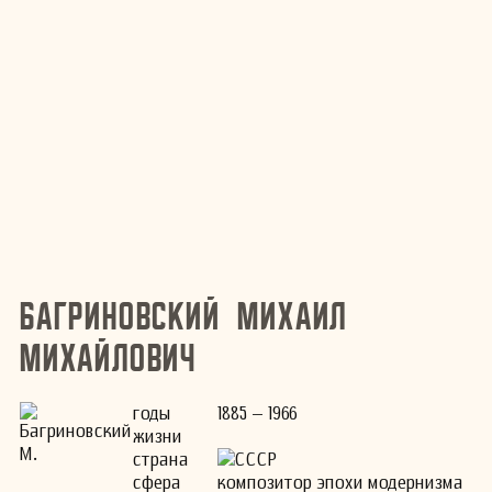
Багриновский Михаил
Михайлович
годы
1885 – 1966
жизни
страна
СССР
сфера
композитор эпохи модернизма