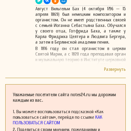
Август Вильгельм Бах (4 октября 1796 — 15
апреля 1869) был немецким композитором и
органистом. Он не имеет родственных связей
с семьей Иоганна Себастьяна Баха. Обучался
у своего отца, Готфрида Баха, а также у
Карла Фридриха Целтера и Людвига Бергера,
а затем в Берлинской академии пения.
В 1816 году он стал органистом в церкви
Святой Марии, а с 1820 года преподавал орган
и музыкальную теорию в Институте церковной
музыки, основанном Целтером. В 1832 году Бах
стал преемником Целтера на посту
директора Королевского института церковной
музыки в Берлине. Кроме того, он также
преподавал в Прусской академии искусств.
Композиции Августа Вильгельма Баха в
Уважаемые посетители сайта notes24.ru мы дорожим
основном состоят из сакральных
каждым из вас.
произведений и музыкальных произведений
для клавишных инструментов. Он также
1. Вы можете воспользоваться подсказкой «Как
написал метод для органа и сборник гимнов.
пользоваться сайтом», перейдя по ссылке
КАК
ПОЛЬЗОВАТЬСЯ САЙТОМ
См.: Список музыкальных учеников по
учителям: А — Б#Август Вильгельм Бах.
2. Поделиться своим мнением, пожеланиями и