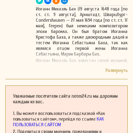
Иоганн Михаэль Бах (19 августа 1648 года [по
ст. ст. 9 августа], Арнштадт, Шварцбург-
Сondershausen — 27 мая 1694 года [по ст. ст. 17
мая], Геерен) был немецким композитором
эпохи барокко. Он был братом Иоганна
Кристофа Баха, а также двоюродным дядей и
тестем Иоганна Себастьяна Баха, так как
являлся отцом первой жены Иоганна
Себастьяна, Марии Барбары Бах.
Иоганн Михаэль Бах известен своей музыкой,
которая сочетает в себе элементы
традиционного немецкого барокко с личным
стилем композитора. Его творчество
охватывает как духовную, так и светскую
музыку, включая кантаты, трио-сонаты и
другие камерные произведения. Он внес
Уважаемые посетители сайта notes24.ru мы дорожим
значительный вклад в развитие барочной
каждым из вас.
композиции в Германии, и его работы часто
исполняются на современных концертах и
1. Вы можете воспользоваться подсказкой «Как
фестивалях.
пользоваться сайтом», перейдя по ссылке
КАК
Несмотря на важное место в музыкальной
ПОЛЬЗОВАТЬСЯ САЙТОМ
истории, жизнь Иоганна Михаэля Баха была
2. Поделиться своим мнением, пожеланиями и