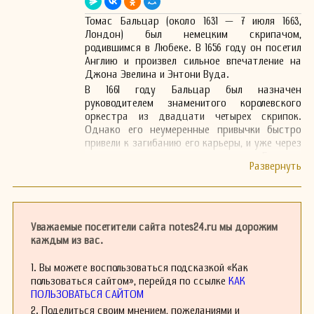
Томас Бальцар (около 1631 — 7 июля 1663,
Лондон) был немецким скрипачом,
родившимся в Любеке. В 1656 году он посетил
Англию и произвел сильное впечатление на
Джона Эвелина и Энтони Вуда.
В 1661 году Бальцар был назначен
руководителем знаменитого королевского
оркестра из двадцати четырех скрипок.
Однако его неумеренныe привычки быстро
привели к загибанию его карьеры, и уже через
два года он оставил эту должность. Его игра
на скрипке была уникальной для Англии того
времени, и, вероятно, инструментальная
музыка Генри Персела во многом обязана
своим звучанием влиянию Бальцара.
Уважаемые посетители сайта notes24.ru мы дорожим
каждым из вас.
1. Вы можете воспользоваться подсказкой «Как
пользоваться сайтом», перейдя по ссылке
КАК
ПОЛЬЗОВАТЬСЯ САЙТОМ
2. Поделиться своим мнением, пожеланиями и