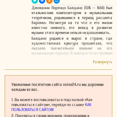
Джованни Лоренцо Балдано (1576 — 1660) был
итальянским композитором и музыкальным
теоретиком, родившимся в период расцвета
барокко. Несмотря на то что о его жизни
известно немного, его вклад в развитие
музыки этого времени нельзя недооценивать.
Балдано родился и вырос в стране, где
художественная культура процветала, что
оказало значительное влияние на его
музыкальную карьеру. В молодости он проявил
выдающиеся способности к музыкальному
творчеству и теории, но источников о его
образовании и ранних годах практически нет.
В свою зрелость Балдано завоевал признание
как композитор, создав несколько
значительных музыкальных произведений. Его
Уважаемые посетители сайта notes24.ru мы дорожим
работы отличаются гармоничным сочетанием
каждым из вас.
мелодии и контрапункта, что было
характерно для музыкального языка того
1. Вы можете воспользоваться подсказкой «Как
времени. Он также известен своими
пользоваться сайтом», перейдя по ссылке
КАК
теоретическими публикациями, которые
ПОЛЬЗОВАТЬСЯ САЙТОМ
оказали влияние на последующих
2. Поделиться своим мнением, пожеланиями и