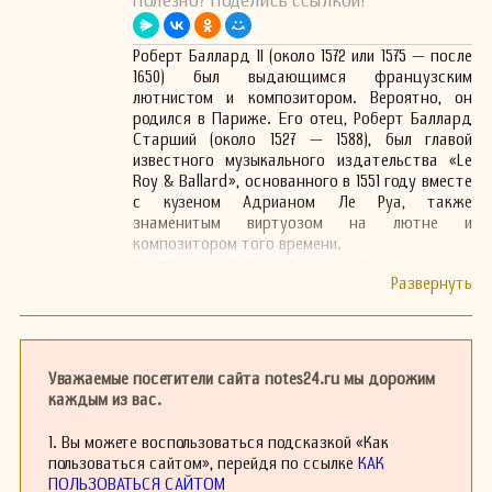
Полезно? Поделись ссылкой!
Роберт Баллард II (около 1572 или 1575 — после
1650) был выдающимся французским
лютнистом и композитором. Вероятно, он
родился в Париже. Его отец, Роберт Баллард
Старший (около 1527 — 1588), был главой
известного музыкального издательства «Le
Roy & Ballard», основанного в 1551 году вместе
с кузеном Адрианом Ле Руа, также
знаменитым виртуозом на лютне и
композитором того времени.
С 1612 года Роберт Баллард II поступил на
службу к французской регентше Марии
Медичи и стал наставником молодого короля
Людовика XIII. В 1618 году он получил титул
лютниста и композитора («Musicien ordinaire
du roi») при королевском дворе. Баллард
Уважаемые посетители сайта notes24.ru мы дорожим
опубликовал две книги произведений для
каждым из вас.
лютни: «Premier Livre de tablature de luth» (1611)
и «Diverses Pièces mises sur le luth» (1614).
1. Вы можете воспользоваться подсказкой «Как
пользоваться сайтом», перейдя по ссылке
КАК
ПОЛЬЗОВАТЬСЯ САЙТОМ