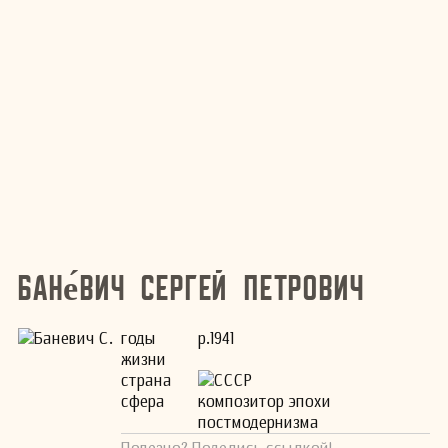
Бане́вич Сергей Петрович
годы
р.1941
жизни
страна
СССР
сфера
композитор эпохи
постмодернизма