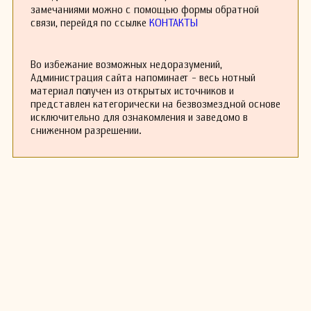
также присутствует отчетливый политический
замечаниями можно с помощью формы обратной
оттенок. Зарсуэлы «Эль барберильо де
связи, перейдя по ссылке
КОНТАКТЫ
Лавапьес» и «Хлеб и быки» содержат сюжеты,
связанные с попытками свержения
правительства.
Во избежание возможных недоразумений,
Кроме своих композиций, Барбьери также был
Администрация сайта напоминает - весь нотный
опытным музыкантом. Он основал «Ла
материал получен из открытых источников и
Эспанья Мусикаль» (общество по
представлен категорически на безвозмездной основе
распространению испанской оперетты) и
исключительно для ознакомления и заведомо в
Общество оркестровой музыки.
сниженном разрешении.