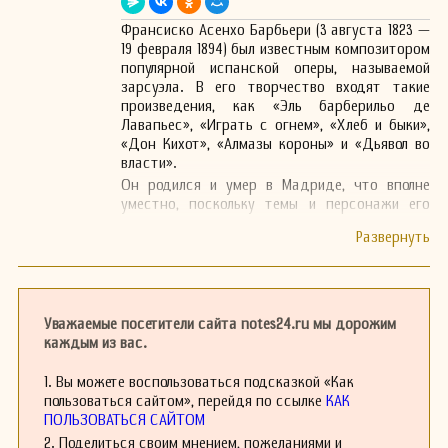
Франсиско Асенхо Барбьери (3 августа 1823 —
19 февраля 1894) был известным композитором
популярной испанской оперы, называемой
зарсуэла. В его творчество входят такие
произведения, как «Эль барберильо де
Лавапьес», «Играть с огнем», «Хлеб и быки»,
«Дон Кихот», «Алмазы короны» и «Дьявол во
власти».
Он родился и умер в Мадриде, что вполне
уместно, поскольку темы и персонажи его
опер часто являются явно испанскими и
мадридскими. Среди персонажей,
изображенных Барбьери, можно встретить
бойцов быков, манолос и манолас, а также (в
«Хлебе и быках») знаменитого испанского
художника Франсиско Гойю.
Уважаемые посетители сайта notes24.ru мы дорожим
Характер многих произведений Барбьери
каждым из вас.
смешной, использующий заблуждения и другие
приемы для развлечения публики. Его темы в
1. Вы можете воспользоваться подсказкой «Как
основном касаются сложностей любви и
пользоваться сайтом», перейдя по ссылке
КАК
взаимоотношений между высшими и низшими
ПОЛЬЗОВАТЬСЯ САЙТОМ
классами в Испании XIX века, но в его работах
2. Поделиться своим мнением, пожеланиями и